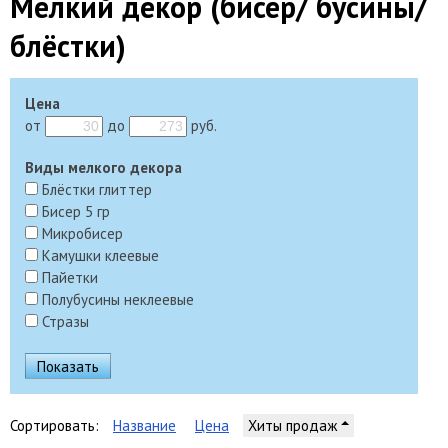
Мелкий декор (бисер/ бусины/
блёстки)
Цена
от
до
руб.
Виды мелкого декора
Блёстки глиттер
Бисер 5 гр
Микробисер
Камушки клеевые
Пайетки
Полубусины неклеевые
Стразы
Сортировать:
Название
Цена
Хиты продаж