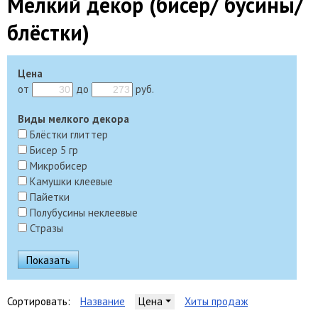
Мелкий декор (бисер/ бусины/
блёстки)
Цена
от
до
руб.
Виды мелкого декора
Блёстки глиттер
Бисер 5 гр
Микробисер
Камушки клеевые
Пайетки
Полубусины неклеевые
Стразы
Сортировать:
Название
Цена
Хиты продаж