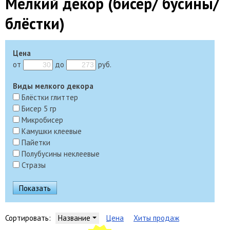
Мелкий декор (бисер/ бусины/
блёстки)
Цена
от
до
руб.
Виды мелкого декора
Блёстки глиттер
Бисер 5 гр
Микробисер
Камушки клеевые
Пайетки
Полубусины неклеевые
Стразы
Сортировать:
Название
Цена
Хиты продаж