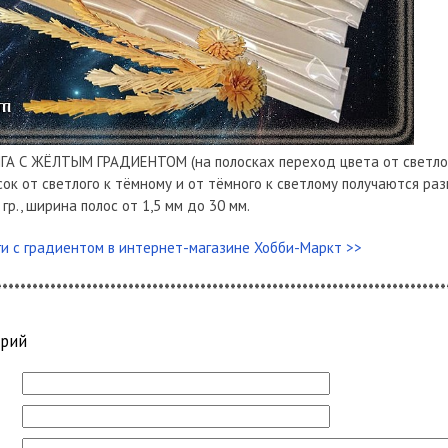
А С ЖЁЛТЫМ ГРАДИЕНТОМ (на полосках переход цвета от светлог
сок от светлого к тёмному и от тёмного к светлому получаются ра
гр., ширина полос от 1,5 мм до 30 мм.
и с градиентом в интернет-магазине Хобби-Маркт >>
***************************************************************************
арий