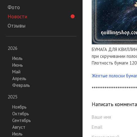
Фото
Новости
Отзывы
2026
БУМАГА ДЛЯ КВИЛЛИНГ
при скручивании поло
Июль
Плотность бумаги 120 
Июнь
Май
Жёлтые полоски бумаг
Апрель
Февраль
************************
2025
Написать коммент
Ноябрь
Октябрь
Ваше имя
Сентябрь
Email
Август
Июль