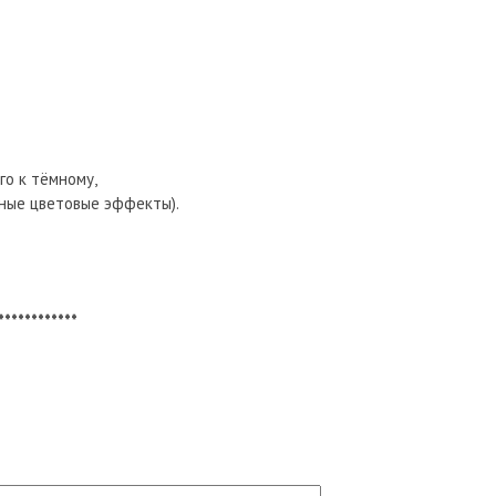
о к тёмному,
зные цветовые эффекты).
************