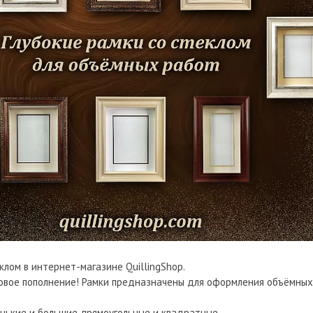
клом в интернет-магазине QuillingShop.
вое пополнение! Рамки предназначены для оформления объёмных 
нькие и большие, прямоугольные и квадратные.