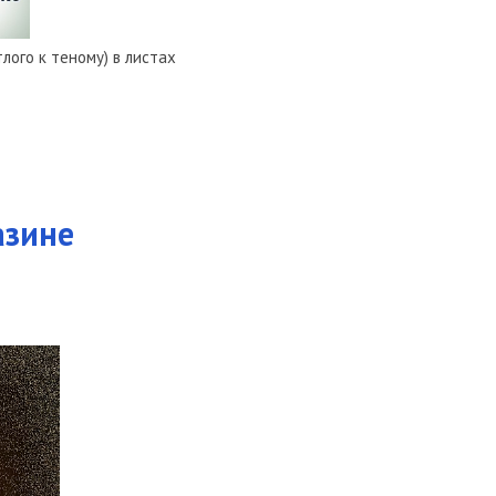
лого к теному) в листах
азине