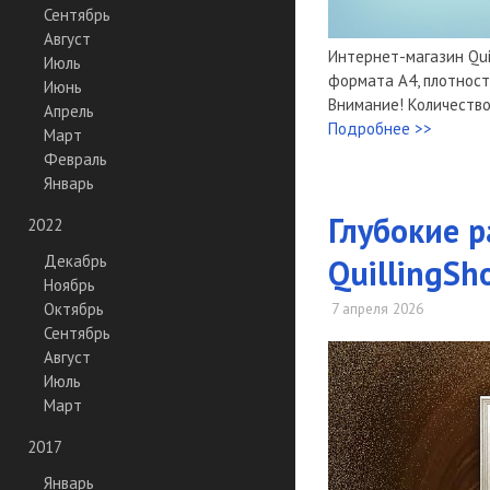
Сентябрь
Август
Интернет-магазин Qui
Июль
формата А4, плотность
Июнь
Внимание! Количество
Апрель
Подробнее >>
Март
Февраль
Январь
Глубокие р
2022
Декабрь
QuillingSh
Ноябрь
Октябрь
7 апреля 2026
Сентябрь
Август
Июль
Март
2017
Январь