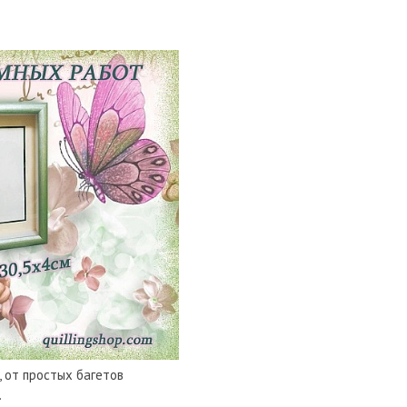
 от простых багетов
.