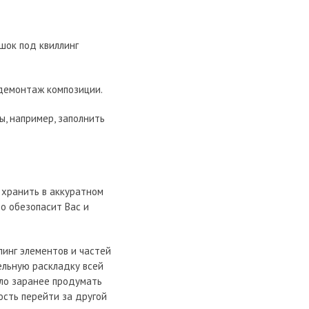
ршок под квиллинг
й демонтаж композиции.
ы, например, заполнить
и хранить в аккуратном
о обезопасит Вас и
инг элементов и частей
тельную раскладку всей
ыло заранее продумать
ость перейти за другой