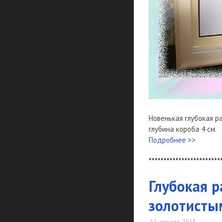
Новенькая глубокая ра
глубина короба 4 см.
Подробнее >>
************************
​Глубокая 
золотистым