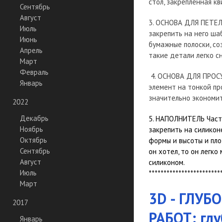
стол, закрепленная к
Сентябрь
Август
3. ОСНОВА ДЛЯ ПЕТЕЛ
Июль
закрепить на него ша
Июнь
бумажные полоски, со
Апрель
такие детали легко с
Март
Февраль
4. ОСНОВА ДЛЯ ПРОСУ
Январь
элемент на тонкой про
значительно экономи
2022
Декабрь
5. НАПОЛНИТЕЛЬ Часто
Ноябрь
закрепить на силикон
Октябрь
формы и высоты и пло
Сентябрь
он хотел, то он легко
Август
силиконом.
Июль
************************
Март
​3D - ГЛ
2017
РАБОТ: глу
Январь