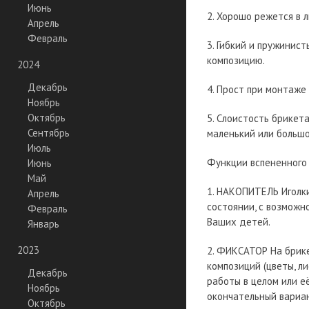
Июнь
2. Хорошо режется в
Апрель
Февраль
3. Гибкий и пружинист
композицию.
2024
Декабрь
4. Прост при монтаже
Ноябрь
Октябрь
5. Слоистость брикет
Сентябрь
маленький или большо
Июль
Функции вспененного б
Июнь
Май
1. НАКОПИТЕЛЬ Иголки,
Апрель
состоянии, с возможн
Февраль
Ваших детей.
Январь
2023
2. ФИКСАТОР На брике
композиций (цветы, л
Декабрь
работы в целом или е
Ноябрь
окончательный вариан
Октябрь