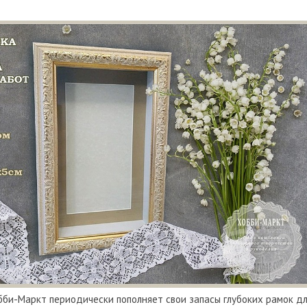
би-Маркт периодически пополняет свои запасы глубоких рамок дл