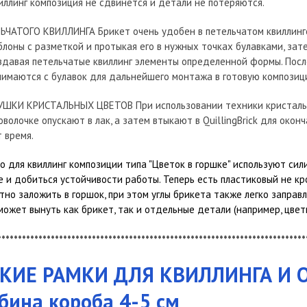
виллинг композиция не сдвинется и детали не потеряются.
ЬЧАТОГО КВИЛЛИНГА Брикет очень удобен в петельчатом квиллинг
блоны с разметкой и протыкая его в нужных точках булавками, зат
здавая петельчатые квиллинг элементы определенной формы. Посл
нимаются с булавок для дальнейшего монтажа в готовую композиц
ШКИ КРИСТАЛЬНЫХ ЦВЕТОВ При использовании техники кристаль
волочке опускают в лак, а затем втыкают в QuillingBrick для окон
т время.
 для квиллинг композиции типа "Цветок в горшке" используют сили
е и добиться устойчивости работы. Теперь есть пластиковый не 
тно заложить в горшок, при этом углы брикета также легко заправ
 может вынуть как брикет, так и отдельные детали (например, цвет
***************************************************************************
УБОКИЕ РАМКИ ДЛЯ КВИЛЛИНГА И
бина короба 4-5 см