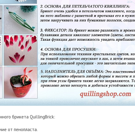
ного брикета QuillingBrick:
ичие от пенопласта.