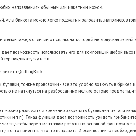
 любых направлениях обычным или макетным ножом.
ый, углы брикета можно легко поджать и заправить, например, в го
 и демонтаже, в отличии от силикона, который не допускал легки
а дает возможность использовать его для композиций любой высот
й горшок/шкатулку и т.п.
рикета QuillingBrick:
 булавки, тонкие проволочки - всё это удобно воткнуть в брикет 
остью не наткнуться на разбросанные мелкие острые предметы, чт
т можно разложить и временно закрепить булавками детали квилл
истики и т.п.). Такая функция дает возможность увидеть приблизи
ё части, чтобы перед монтажом работы на основной фон можно б
т, что-то изменить, что-то поправить. И если возникла необходим