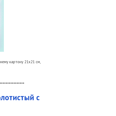
днему картону 21х21 см,
****************
олотистый с