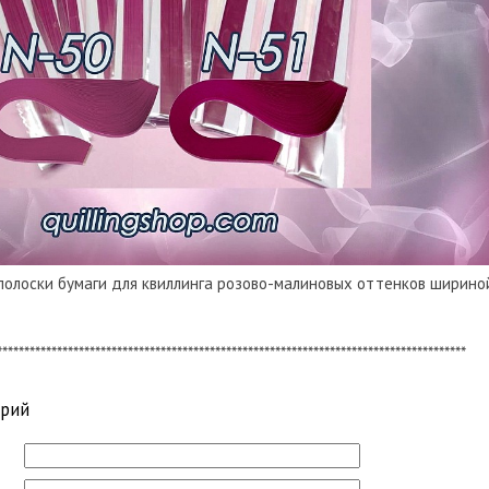
полоски бумаги для квиллинга розово-малиновых оттенков шириной
**************************************************************************************
арий