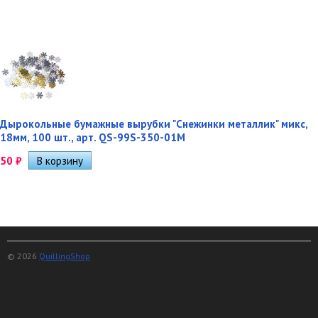
Дырокольные бумажные вырубки "Снежинки металлик" микс,
18мм, 100 шт., арт. QS-99S-350-01M
50
₽
© 2026
QuillingShop