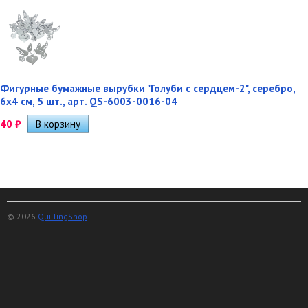
Фигурные бумажные вырубки "Голуби с сердцем-2", серебро,
6х4 см, 5 шт., арт. QS-6003-0016-04
40
₽
© 2026
QuillingShop