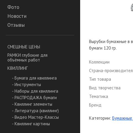
Фото
Новости
Отзывы
Вырубки бумажные в в
СМЕШНЫЕ ЦЕНЫ
бумаги 120 гр.
РАМКИ глубокие для
объёмных работ
Коллекции
КВИЛЛИНГ
Страна-производител
- Бумага для квиллинга
Тип товара
- Инструменты
Вид творчества
- Наборы для квиллинга
Тематика
- РАСПРОДАЖА бумаги
- Квиллинг элементы
Бренд
- Литература (квиллинг)
- Видео Мастер-Классы
Категории:
Бумажные 
- Квиллинг картины