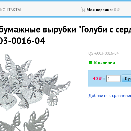
КОНТАКТЫ
Моя корзина:
0
₽
умажные вырубки "Голуби с сердце
003-0016-04
QS-6003-0016-04
В наличии
40
₽
×
Добавить к сравнен