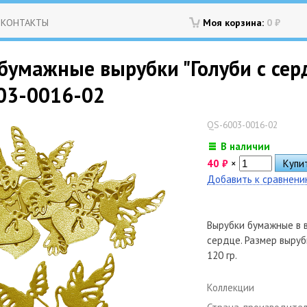
КОНТАКТЫ
Моя корзина:
0
₽
умажные вырубки "Голуби с сердце
003-0016-02
QS-6003-0016-02
В наличии
40
₽
×
Добавить к сравнен
Вырубки бумажные в 
сердце. Размер выруб
120 гр.
Коллекции