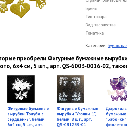
Страна-производите
Бренд
Тип товара
Вид творчества
Тематика
Категории:
Бумажные 
торые приобрели Фигурные бумажные вырубки 
ото, 6х4 см, 5 шт., арт. QS-6003-0016-02, такж
Фигурные бумажные
Фигурные бумажные
Дыроколь
вырубки "Голуби с
вырубки "Уголки-1",
бумажные
сердцем-2", белый,
белый, 8 шт., арт.
"Бабочки"
6х4 см, 5 шт., арт.
QS-CR1253-01
фиолетовы