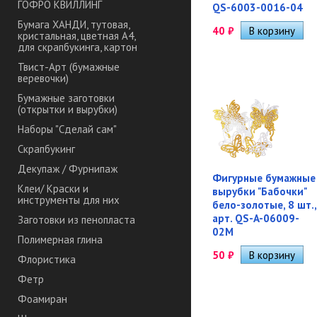
ГОФРО КВИЛЛИНГ
QS-6003-0016-04
Бумага ХАНДИ, тутовая,
40
₽
кристальная, цветная А4,
для скрапбукинга, картон
Твист-Арт (бумажные
веревочки)
Бумажные заготовки
(открытки и вырубки)
Наборы "Сделай сам"
Скрапбукинг
Декупаж / Фурнипаж
Фигурные бумажные
Клеи/ Краски и
вырубки "Бабочки"
инструменты для них
бело-золотые, 8 шт.,
арт. QS-A-06009-
Заготовки из пенопласта
02M
Полимерная глина
50
₽
Флористика
Фетр
Фоамиран