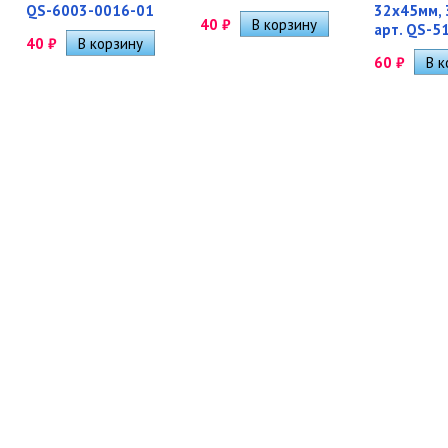
QS-6003-0016-01
32х45мм, 
40
₽
арт. QS-5
40
₽
60
₽