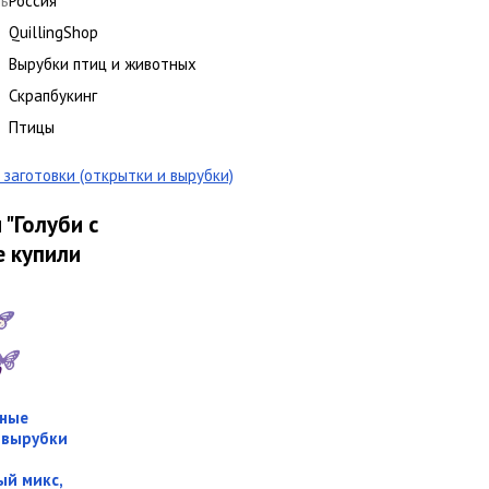
ль
Россия
QuillingShop
Вырубки птиц и животных
Скрапбукинг
Птицы
заготовки (открытки и вырубки)
"Голуби с
е купили
ные
 вырубки
й микс,