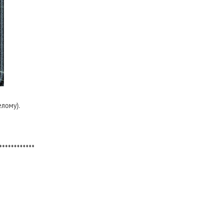
лому).
************