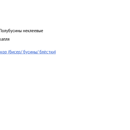
Полубусины неклеевые
капля
кор (бисер/ бусины/ блёстки)