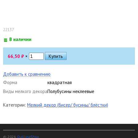
22137
В наличии
66,50
₽
×
Добавить к сравнению
Форма
квадратная
Виды мелкого декора
Полубусины неклеевые
Категории:
Мелкий декор (бисер/ бусины/ блёстки)
© 2026
QuillingShop