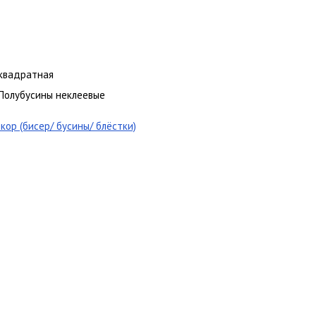
квадратная
Полубусины неклеевые
кор (бисер/ бусины/ блёстки)