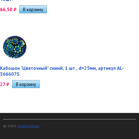
66,50
₽
Кабошон "Цветочный" синий, 1 шт., d=25мм, артикул AL-
366607S
27
₽
© 2026
QuillingShop