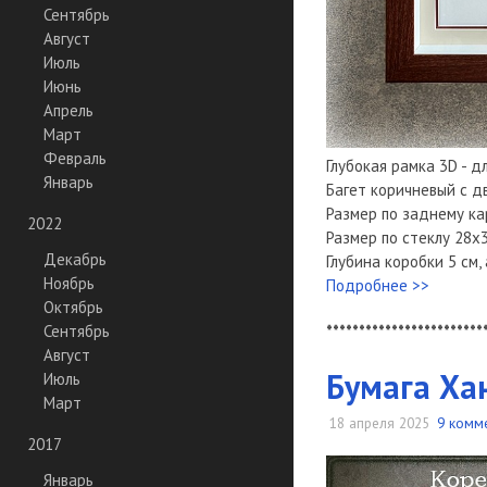
Сентябрь
Август
Июль
Июнь
Апрель
Март
Февраль
Глубокая рамка 3D - д
Январь
Багет коричневый с д
Размер по заднему ка
2022
Размер по стеклу 28х3
Декабрь
Глубина коробки 5 см,
Ноябрь
Подробнее >>
Октябрь
************************
Сентябрь
Август
Бумага Ха
Июль
Март
18 апреля 2025
9 комм
2017
Январь