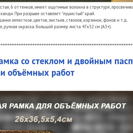
стая, 6 оттенков, имеет ощутимые волокна в структуре, просвечив
 ханди. При разрыве оставляет "пушистый" край.
ания лепестков, цветов, листьев, стволов, корзинок, фонов и т.д.
, ручная окраска. Большой размер листа 47х32 см (А3+).
***************************************************************************
рамка со стеклом и двойным пасп
 и объёмных работ