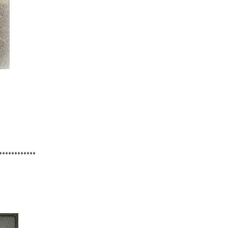
************