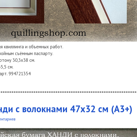
ля квиллинга и объемных работ.
войным съёмным паспарту.
ртону 30,3х38 см.
5,5 см.
 арт. 994721354
***************************************************************************
нди с волокнами 47х32 см (А3+)
ентариев