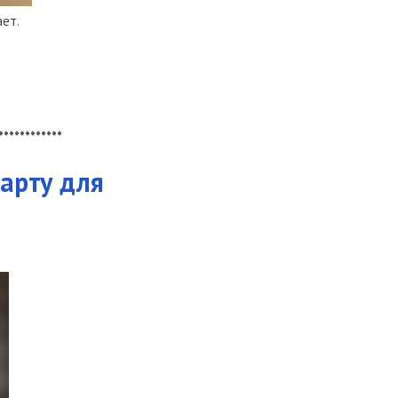
ает.
************
арту для