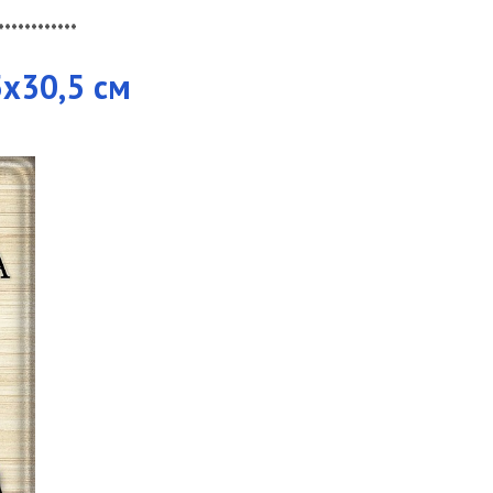
************
х30,5 см