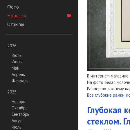
Фото
Новости
Отзывы
2026
Июль
Июнь
Май
Апрель
В интернет-магазине 
Февраль
На фото белая молочн
Размер по заднему кар
2025
Все глубокие рамки, к
Ноябрь
Глубокая к
Октябрь
Сентябрь
стеклом. Г
Август
Июль