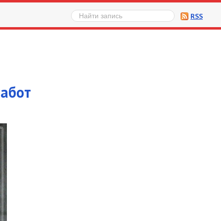
RSS
работ