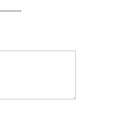
**************