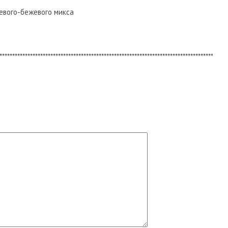
евого-бежевого микса
*****************************************************************************************