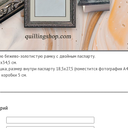
ую бежево-золотистую рамку с двойным паспарту.
х34,5 см.
шка, размер внутри паспарту 18,5х27,5 (поместится фотография А4
 коробки 5 см.
******************************************************************************************
арий