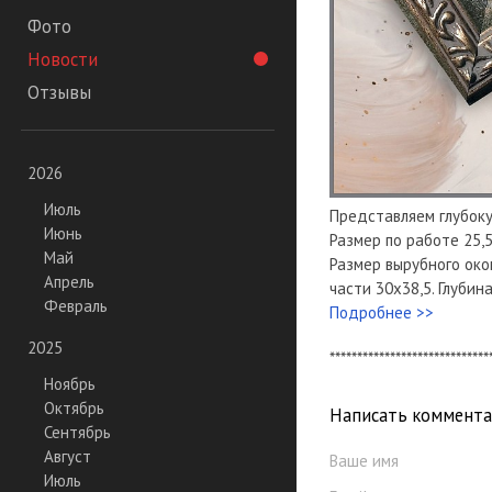
Фото
Новости
Отзывы
2026
Июль
Представляем глубок
Июнь
Размер по работе 25,5
Май
Размер вырубного око
Апрель
части 30х38,5. Глубина
Февраль
Подробнее >>
2025
*****************************
Ноябрь
Октябрь
Написать коммент
Сентябрь
Август
Ваше имя
Июль