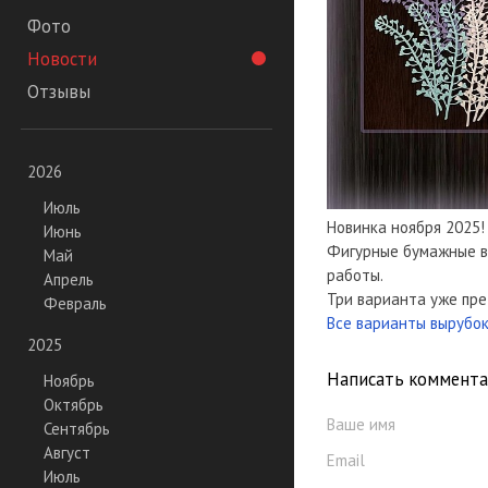
Фото
Новости
Отзывы
2026
Июль
Новинка ноября 2025!
Июнь
Фигурные бумажные в
Май
работы.
Апрель
Три варианта уже пре
Февраль
Все варианты вырубок
2025
Написать коммент
Ноябрь
Октябрь
Ваше имя
Сентябрь
Август
Email
Июль