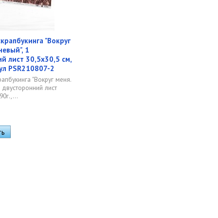
скрапбукинга "Вокруг
невый", 1
й лист 30,5х30,5 см,
кул PSR210807-2
рапбукинга "Вокруг меня.
1 двусторонний лист
0г.,...