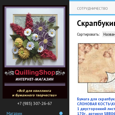
СОТРУДНИЧЕСТВО
Скрапбуки
Сортировать:
Назва
Бумага для скрапбук
+7 (985) 307-26-67
СЛОНОВАЯ КОСТЬ\К
1 двусторонний лист
Магазин
170г., артикул SBB0