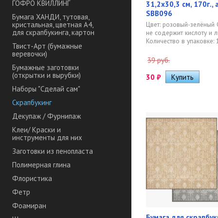
ГОФРО КВИЛЛИНГ
31,2х30,3 см, 170г.,
SBB096
Бумага ХАНДИ, тутовая,
Цвет: розовый-зелёный 
кристальная, цветная А4,
для скрапбукинга, картон
не содержит кислоту и л
Количество в упаковке: 1
Твист-Арт (бумажные
веревочки)
39 руб.
Бумажные заготовки
(открытки и вырубки)
30
₽
Наборы "Сделай сам"
Скрапбукинг
Декупаж / Фурнипаж
Клеи/ Краски и
инструменты для них
Заготовки из пенопласта
Полимерная глина
Флористика
Фетр
Фоамиран
Бумага для скрапбук