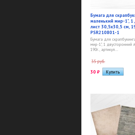
Бумага для скрапбук
маленький мир-1", 1
лист 30,5х30,5 см, 1
PSR210801-1
Бумага для скрапбукинг
мир-1", 1 двусторонний л
190г., артикул...
35 руб.
30
₽