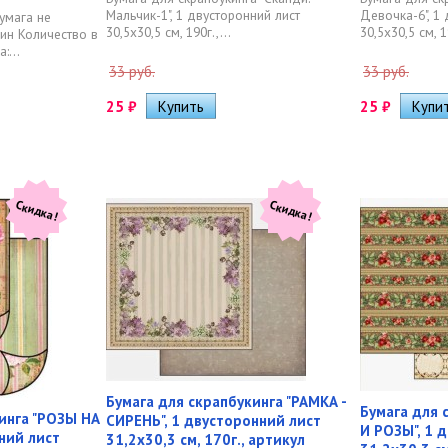
Мальчик-1", 1 двусторонний лист
Девочка-6", 1
умага не
30,5х30,5 см, 190г.,...
30,5х30,5 см, 1
нин Количество в
:...
33 руб.
33 руб.
25
₽
25
₽
Скидка!
Скидка!
Бумага для скрапбукинга "РАМКА -
Бумага для 
инга "РОЗЫ НА
СИРЕНЬ", 1 двусторонний лист
И РОЗЫ", 1 
ний лист
31,2х30,3 см, 170г., артикул