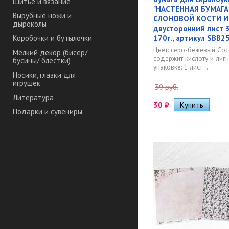
Шитье и вязание
"НАСТЕННАЯ БУМАГА
Вырубные ножи и
СЛОНОВОЙ КОСТИ И 
дыроколы
двусторонний лист 3
170г., артикул SBB2
Коробочки и бутылочки
Цвет: серо-бежевый Сос
Мелкий декор (бисер/
содержит кислоту и лиг
бусины/ блёстки)
упаковке: 1 лист...
Носики, глазки для
игрушек
39 руб.
Литература
30
₽
Подарки и сувениры