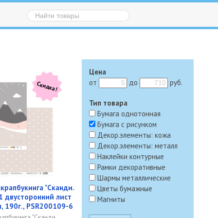
Цена
от
до
руб.
Скидка!
Тип товара
Бумага однотонная
Бумага с рисунком
Декор.элементы: кожа
Декор.элементы: металл
Наклейки контурные
Рамки декоративные
Шармы металлические
скрапбукинга "Сканди.
Цветы бумажные
 1 двусторонний лист
Магниты
м, 190г., PSR200109-6
рапбукинга "Сканди.