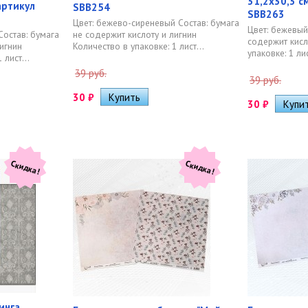
31,2х30,3 см
 артикул
SBB254
SBB263
Цвет: бежево-сиреневый Состав: бумага
Цвет: бежевый
Состав: бумага
не содержит кислоту и лигнин
содержит кисл
игнин
Количество в упаковке: 1 лист...
упаковке: 1 лис
 лист...
39 руб.
39 руб.
30
₽
30
₽
Скидка!
Скидка!
инга