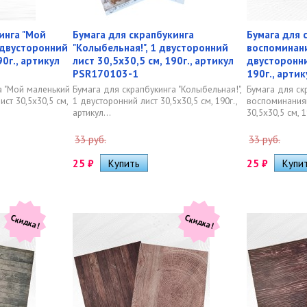
инга "Мой
Бумага для скрапбукинга
Бумага для 
 двусторонний
"Колыбельная!", 1 двусторонний
воспоминани
90г., артикул
лист 30,5х30,5 см, 190г., артикул
двусторонни
PSR170103-1
190г., арти
а "Мой маленький
Бумага для скрапбукинга "Колыбельная!",
Бумага для ск
ист 30,5х30,5 см,
1 двусторонний лист 30,5х30,5 см, 190г.,
воспоминаниям
артикул...
30,5х30,5 см, 1
33 руб.
33 руб.
25
₽
25
₽
Скидка!
Скидка!