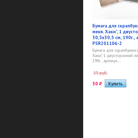
Бумага для скрапбук
меня. Хаки", 1 двуст
30,5х30,5 см, 190г.,
PSR201106-2
Бумага для скрапбукинга
Хаки", 1 двусторонний ли
190г., артикул...
39 руб.
30
₽