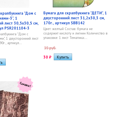
Бумага для скрапбукинга "ДЕТИ", 1
скрапбукинга "Дом с
двусторонний лист 31,2х30,3 см,
ями-3", 1
170г., артикул SBB142
й лист 30,5х30,5 см,
кул PSR201104-3
Цвет: желтый Состав: бумага не
содержит кислоту и лигнин Количество в
рапбукинга "Дом с
упаковке: 1 лист Тематика:...
и", 1 двусторонний лист
90г., артикул...
39 руб.
30
₽
Скидка!