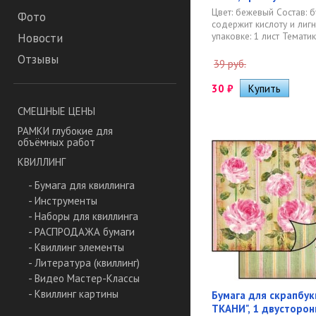
Цвет: бежевый Состав: б
Фото
содержит кислоту и лиг
упаковке: 1 лист Тематика
Новости
Отзывы
39 руб.
30
₽
СМЕШНЫЕ ЦЕНЫ
РАМКИ глубокие для
объёмных работ
КВИЛЛИНГ
- Бумага для квиллинга
- Инструменты
- Наборы для квиллинга
- РАСПРОДАЖА бумаги
- Квиллинг элементы
- Литература (квиллинг)
- Видео Мастер-Классы
- Квиллинг картины
Бумага для скрапбук
ТКАНИ", 1 двусторон