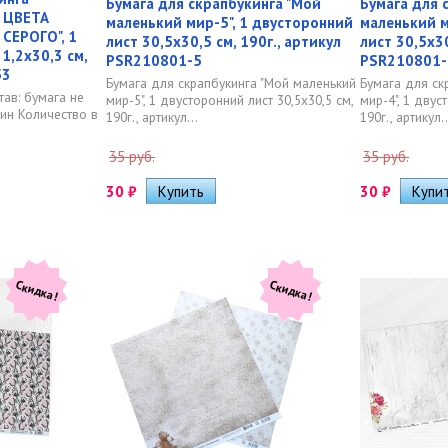
Бумага для скрапбукинга "Мой
Бумага для 
 ЦВЕТА
маленький мир-5", 1 двусторонний
маленький м
СЕРОГО", 1
лист 30,5х30,5 см, 190г., артикул
лист 30,5х30
1,2х30,3 см,
PSR210801-5
PSR210801-
53
Бумага для скрапбукинга "Мой маленький
Бумага для ск
тав: бумага не
мир-5", 1 двусторонний лист 30,5х30,5 см,
мир-4", 1 двус
нин Количество в
190г., артикул...
190г., артикул..
35 руб.
35 руб.
30
₽
30
₽
Скидка!
Скидка!