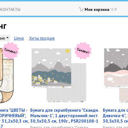
КОНТАКТЫ
Моя корзина:
0
₽
нг
ние
Цена
Хиты продаж
Скидка!
Скидка!
инга "ЦВЕТЫ -
Бумага для скрапбукинга "Сканди.
Бумага для 
ОРИЧНЕВЫЙ",
Мальчик-1", 1 двусторонний лист
Девочка-6",
 31,2х30,3 см,
30,5х30,5 см, 190г., PSR200108-1
30,5х30,5 с
67
Бумага для скрапбукинга "Сканди.
Бумага для ск