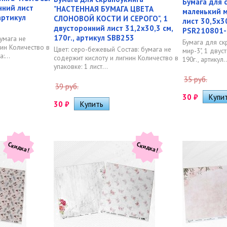
Бумага для 
нний лист
"НАСТЕННАЯ БУМАГА ЦВЕТА
маленький м
 артикул
СЛОНОВОЙ КОСТИ И СЕРОГО", 1
лист 30,5х30
двусторонний лист 31,2х30,3 см,
PSR210801-
170г., артикул SBB253
умага не
Бумага для ск
нин Количество в
Цвет: серо-бежевый Состав: бумага не
мир-3", 1 двус
:...
содержит кислоту и лигнин Количество в
190г., артикул..
упаковке: 1 лист...
35 руб.
39 руб.
30
₽
30
₽
Скидка!
Скидка!