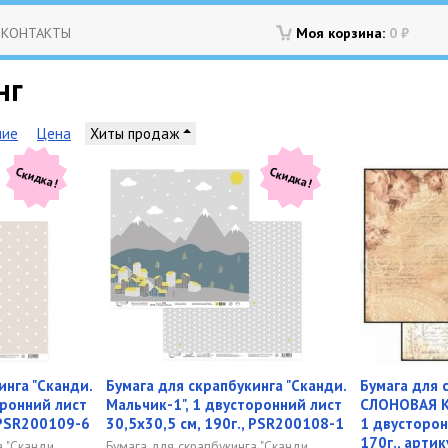
КОНТАКТЫ
Моя корзина:
0
₽
нг
ние
Цена
Хиты продаж
Скидка!
Скидка!
инга "Сканди.
Бумага для скрапбукинга "Сканди.
Бумага для 
оронний лист
Мальчик-1", 1 двусторонний лист
СЛОНОВАЯ 
, PSR200109-6
30,5х30,5 см, 190г., PSR200108-1
1 двусторон
170г., арти
 "Сканди.
Бумага для скрапбукинга "Сканди.