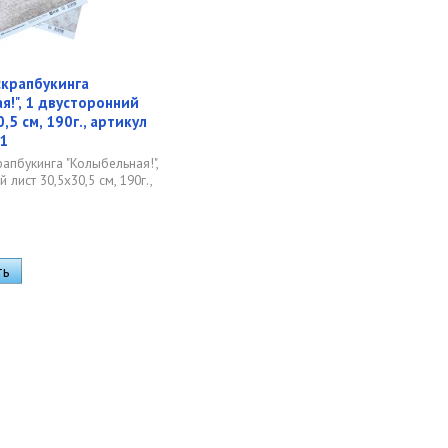
скрапбукинга
я!", 1 двусторонний
,5 см, 190г., артикул
1
рапбукинга "Колыбельная!",
 лист 30,5х30,5 см, 190г.,