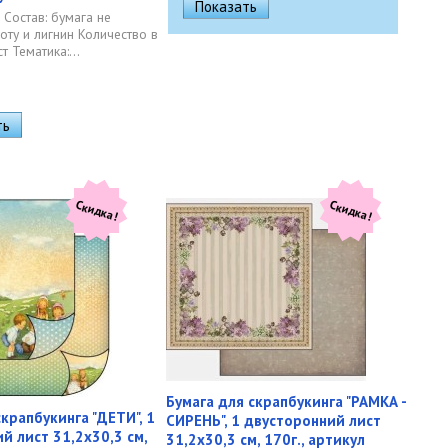
 Состав: бумага не
оту и лигнин Количество в
т Тематика:...
Скидка!
Скидка!
Бумага для скрапбукинга "РАМКА -
скрапбукинга "ДЕТИ", 1
СИРЕНЬ", 1 двусторонний лист
й лист 31,2х30,3 см,
31,2х30,3 см, 170г., артикул