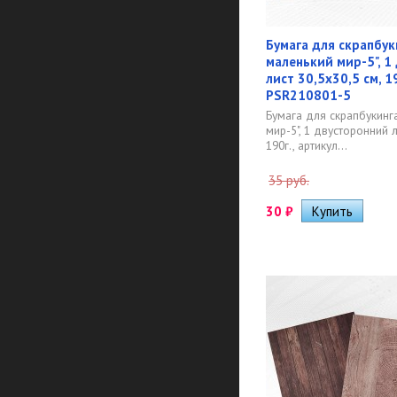
Бумага для скрапбук
маленький мир-5", 1
лист 30,5х30,5 см, 1
PSR210801-5
Бумага для скрапбукинг
мир-5", 1 двусторонний л
190г., артикул...
35 руб.
30
₽