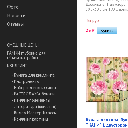
Девочка-6", 1 двусторон
Фото
30,5х30,5 см, 190г., артик
Новости
33 руб.
Отзывы
25
₽
СМЕШНЫЕ ЦЕНЫ
РАМКИ глубокие для
объёмных работ
КВИЛЛИНГ
- Бумага для квиллинга
- Инструменты
- Наборы для квиллинга
- РАСПРОДАЖА бумаги
- Квиллинг элементы
- Литература (квиллинг)
- Видео Мастер-Классы
- Квиллинг картины
Бумага для скрапбук
ТКАНИ", 1 двусторон