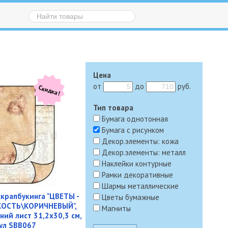
Цена
от
до
руб.
Скидка!
Тип товара
Бумага однотонная
Бумага с рисунком
Декор.элементы: кожа
Декор.элементы: металл
Наклейки контурные
Рамки декоративные
Шармы металлические
скрапбукинга "ЦВЕТЫ -
Цветы бумажные
КОСТЬ\КОРИЧНЕВЫЙ",
Магниты
ний лист 31,2х30,3 см,
кул SBB067