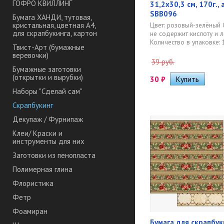
ГОФРО КВИЛЛИНГ
31,2х30,3 см, 170г.,
SBB096
Бумага ХАНДИ, тутовая,
Цвет: розовый-зелёный 
кристальная, цветная А4,
для скрапбукинга, картон
не содержит кислоту и л
Количество в упаковке: 1
Твист-Арт (бумажные
веревочки)
39 руб.
Бумажные заготовки
(открытки и вырубки)
30
₽
Наборы "Сделай сам"
Скрапбукинг
Декупаж / Фурнипаж
Клеи/ Краски и
инструменты для них
Заготовки из пенопласта
Полимерная глина
Флористика
Фетр
Фоамиран
Бумага для скрапбу