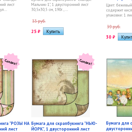
ний лист
Мальчик-1", 1 двусторонний лист
Цвет: бежевый
ул...
30,5х30,5 см, 190г.,...
содержит кисл
упаковке: 1 лис
33 руб.
39 руб.
25
₽
30
₽
Скидка!
Скидка!
Бумага для 
инга "РОЗЫ НА
Бумага для скрапбукинга "НЬЮ-
двусторонни
ний лист
ЙОРК", 1 двусторонний лист