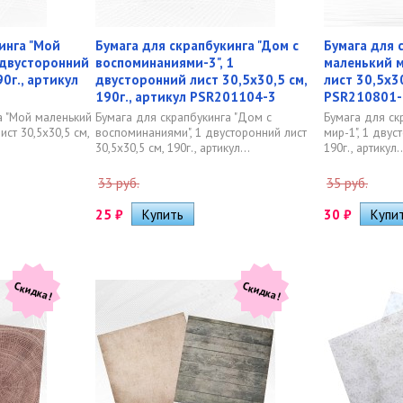
инга "Мой
Бумага для скрапбукинга "Дом с
Бумага для 
 двусторонний
воспоминаниями-3", 1
маленький м
90г., артикул
двусторонний лист 30,5х30,5 см,
лист 30,5х30
190г., артикул PSR201104-3
PSR210801-
а "Мой маленький
Бумага для скрапбукинга "Дом с
Бумага для ск
ист 30,5х30,5 см,
воспоминаниями", 1 двусторонний лист
мир-1", 1 двус
30,5х30,5 см, 190г., артикул...
190г., артикул..
33 руб.
35 руб.
25
₽
30
₽
Скидка!
Скидка!