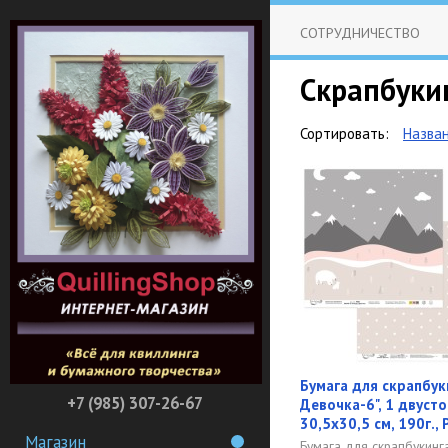
СОТРУДНИЧЕСТВО
Скрапбуки
Сортировать:
Назва
Бумага для скрапбук
+7 (985) 307-26-67
Девочка-6", 1 двуст
30,5х30,5 см, 190г.
Магазин
Бумага для скрапбукинга