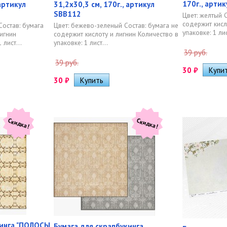
170г., арти
 артикул
31,2х30,3 см, 170г., артикул
SBB112
Цвет: желтый 
содержит кисл
Состав: бумага
Цвет: бежево-зеленый Состав: бумага не
упаковке: 1 лис
игнин
содержит кислоту и лигнин Количество в
 лист...
упаковке: 1 лист...
39 руб.
39 руб.
30
₽
30
₽
Скидка!
Скидка!
кинга "ПОЛОСЫ
Бумага для скрапбукинга