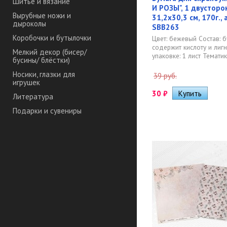
Шитье и вязание
И РОЗЫ", 1 двусторо
Вырубные ножи и
31,2х30,3 см, 170г.,
дыроколы
SBB263
Коробочки и бутылочки
Цвет: бежевый Состав: б
содержит кислоту и лиг
Мелкий декор (бисер/
упаковке: 1 лист Тематика
бусины/ блёстки)
Носики, глазки для
39 руб.
игрушек
30
₽
Литература
Подарки и сувениры