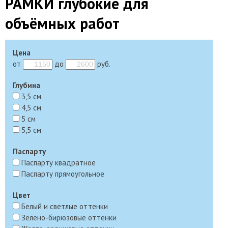
РАМКИ глубокие для
объёмных работ
Цена
от
до
руб.
Глубина
3,5 см
4,5 см
5 см
5,5 см
Паспарту
Паспарту квадратное
Паспарту прямоугольное
Цвет
Белый и светлые оттенки
Зелено-бирюзовые оттенки