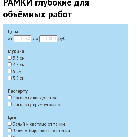
РАМКИ глубокие для
объёмных работ
Цена
от
до
руб.
Глубина
3,5 см
4,5 см
5 см
5,5 см
Паспарту
Паспарту квадратное
Паспарту прямоугольное
Цвет
Белый и светлые оттенки
Зелено-бирюзовые оттенки