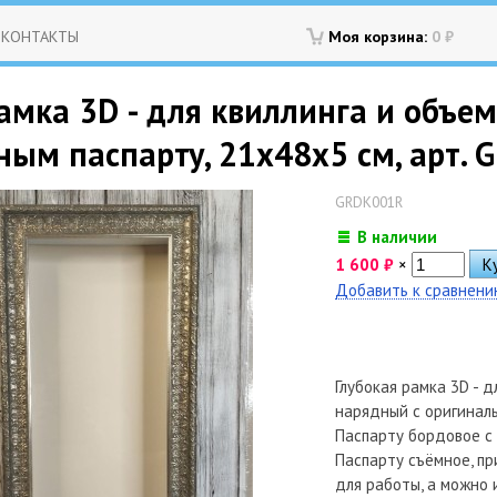
КОНТАКТЫ
Моя корзина:
0
₽
амка 3D - для квиллинга и объе
ным паспарту, 21х48х5 см, арт.
GRDK001R
В наличии
1 600
₽
×
Добавить к сравнен
Глубокая рамка 3D - д
нарядный с оригинал
Паспарту бордовое с
Паспарту съёмное, пр
для работы, а можно и