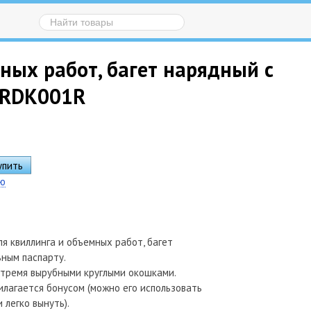
мных работ, багет нарядный с
 GRDK001R
ию
ля квиллинга и объемных работ, багет
ьным паспарту.
 тремя вырубными круглыми окошками.
илагается бонусом (можно его использовать
 легко вынуть).