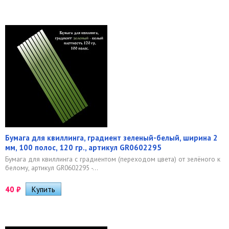
Бумага для квиллинга, градиент зеленый-белый, ширина 2
мм, 100 полос, 120 гр., артикул GR0602295
Бумага для квиллинга с градиентом (переходом цвета) от зелёного к
белому, артикул GR0602295 -...
40
₽