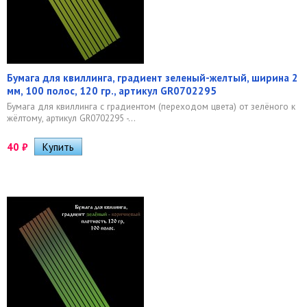
Бумага для квиллинга, градиент зеленый-желтый, ширина 2
мм, 100 полос, 120 гр., артикул GR0702295
Бумага для квиллинга с градиентом (переходом цвета) от зелёного к
жёлтому, артикул GR0702295 -...
40
₽