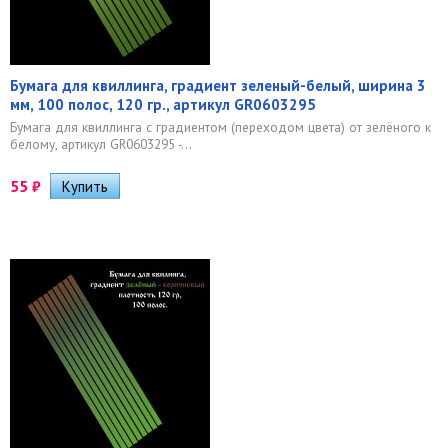
Бумага для квиллинга, градиент зеленый-белый, ширина 3
мм, 100 полос, 120 гр., артикул GR0603295
Бумага для квиллинга с градиентом (переходом цвета) от зелёного к
белому, артикул GR0603295 -...
55
₽