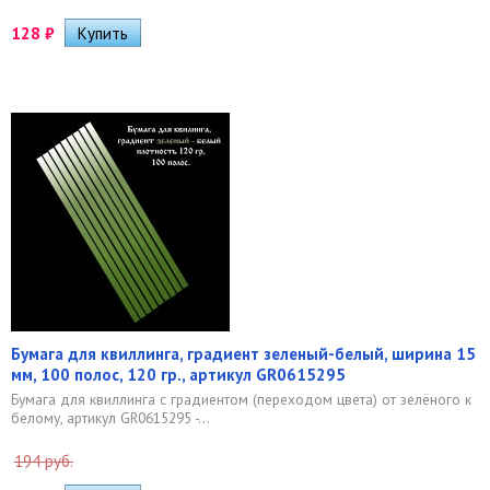
128
₽
Бумага для квиллинга, градиент зеленый-белый, ширина 15
мм, 100 полос, 120 гр., артикул GR0615295
Бумага для квиллинга с градиентом (переходом цвета) от зелёного к
белому, артикул GR0615295 -...
194 руб.