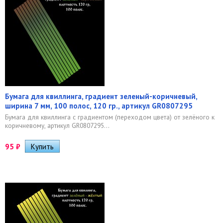
Бумага для квиллинга, градиент зеленый-коричневый,
ширина 7 мм, 100 полос, 120 гр., артикул GR0807295
Бумага для квиллинга с градиентом (переходом цвета) от зелёного к
коричневому, артикул GR0807295...
95
₽