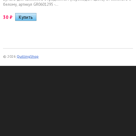
белому, артикул GR0601295 -...
30
₽
© 2026
QuillingShop