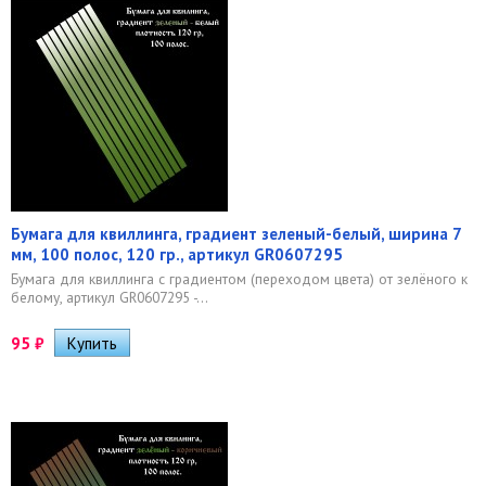
Бумага для квиллинга, градиент зеленый-белый, ширина 7
мм, 100 полос, 120 гр., артикул GR0607295
Бумага для квиллинга с градиентом (переходом цвета) от зелёного к
белому, артикул GR0607295 -...
95
₽