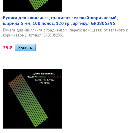
Бумага для квиллинга, градиент зеленый-коричневый,
ширина 5 мм, 100 полос, 120 гр., артикул GR0805295
Бумага для квиллинга с градиентом (переходом цвета) от зелёного к
коричневому, артикул GR0805295...
75
₽