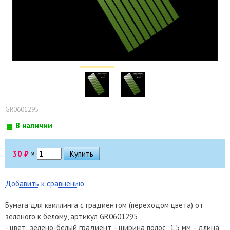
GR0601295
В наличии
30
₽
×
Добавить к сравнению
Бумага для квиллинга с градиентом (переходом цвета) от
зелёного к белому, артикул GR0601295
- цвет: зелёно-белый градиент, - ширина полос: 1.5 мм, - длина