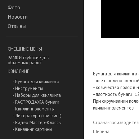
Фото
Новости
Отзывы
СМЕШНЫЕ ЦЕНЫ
РАМКИ глубокие для
объёмных работ
КВИЛЛИНГ
Бумага для квиллинга
- цвет: зелёно-жёлтый
- Бумага для квиллинга
- количество полос в 
- Инструменты
- плотность бумаги: 12
- Наборы для квиллинга
При скручивании поло
- РАСПРОДАЖА бумаги
квиллинг элементов.
- Квиллинг элементы
- Литература (квиллинг)
Страна-производител
- Видео Мастер-Классы
- Квиллинг картины
Ширина