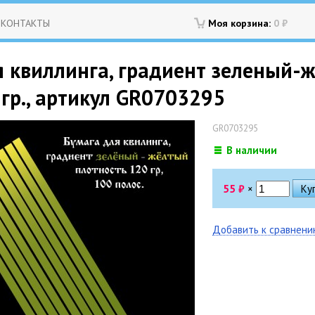
КОНТАКТЫ
Моя корзина:
0
₽
я квиллинга, градиент зеленый-
 гр., артикул GR0703295
GR0703295
В наличии
55
₽
×
Добавить к сравнен