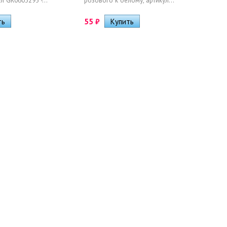
л GR0603295 -...
розового к белому, артикул...
55
₽