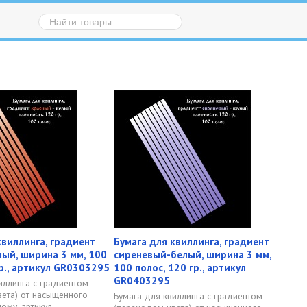
квиллинга, градиент
Бумага для квиллинга, градиент
ый, ширина 3 мм, 100
сиреневый-белый, ширина 3 мм,
гр., артикул GR0303295
100 полос, 120 гр., артикул
GR0403295
иллинга с градиентом
ета) от насыщенного
Бумага для квиллинга с градиентом
ому, артикул...