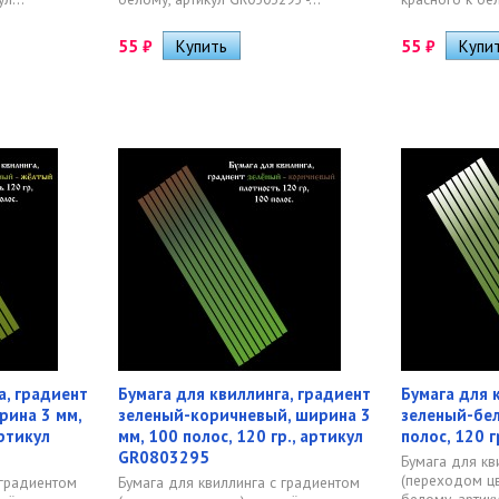
55
₽
55
₽
а, градиент
Бумага для квиллинга, градиент
Бумага для 
рина 3 мм,
зеленый-коричневый, ширина 3
зеленый-бел
артикул
мм, 100 полос, 120 гр., артикул
полос, 120 
GR0803295
Бумага для кв
(переходом цв
 градиентом
Бумага для квиллинга с градиентом