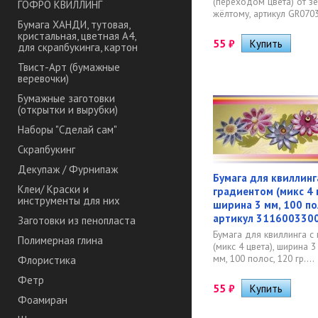
(переходом цвета) от з
ГОФРО КВИЛЛИНГ
жёлтому, артикул GR07032
Бумага ХАНДИ, тутовая,
кристальная, цветная А4,
55
₽
для скрапбукинга, картон
Твист-Арт (бумажные
веревочки)
Бумажные заготовки
(открытки и вырубки)
Наборы "Сделай сам"
Скрапбукинг
Декупаж / Фурнипаж
Бумага для квиллинг
Клеи/ Краски и
градиентом (микс 4 
инструменты для них
ширина 3 мм, 100 пол
артикул 311600330
Заготовки из пенопласта
Бумага для квиллинга с
Полимерная глина
(микс 4 цвета), ширина 
мм, 100 полос, 120 гр....
Флористика
Фетр
55
₽
Фоамиран