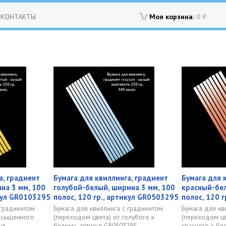
КОНТАКТЫ
Моя корзина:
0
₽
а, градиент
Бумага для квиллинга, градиент
Бумага для 
на 3 мм, 100
голубой-белый, ширина 3 мм, 100
красный-бел
икул GR0103295
полос, 120 гр., артикул GR0503295
полос, 120 
 градиентом
Бумага для квиллинга с градиентом
Бумага для кв
насыщенного
(переходом цвета) от голубого к
(переходом цв
л...
белому, артикул GR0503295 -...
красного к бел