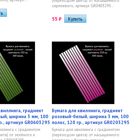
(переходом цвета) от насыщенного
сиреневого, артикул GR0403295...
55
₽
квиллинга, градиент
Бумага для квиллинга, градиент
ый, ширина 3 мм, 100
розовый-белый, ширина 3 мм, 100
гр., артикул GR0603295
полос, 120 гр., артикул GR0203295
иллинга с градиентом
Бумага для квиллинга с градиентом
ета) от зелёного к
(переходом цвета) от насыщенного