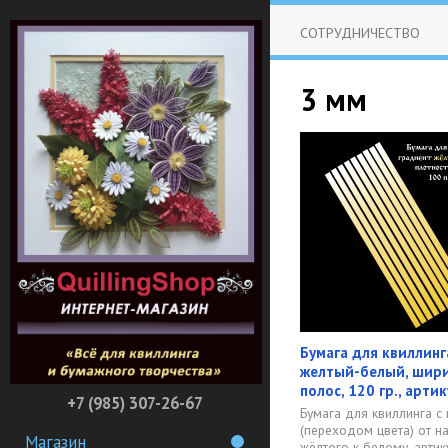
СОТРУДНИЧЕСТВО
3 мм
Бумага для квиллинг
желтый-белый, шири
полос, 120 гр., арт
+7 (985) 307-26-67
Бумага для квиллинга с
(переходом цвета) от 
Магазин
жёлтого к белому, артику