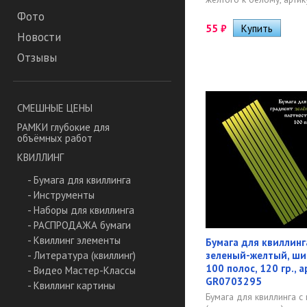
Фото
55
₽
Новости
Отзывы
СМЕШНЫЕ ЦЕНЫ
РАМКИ глубокие для
объёмных работ
КВИЛЛИНГ
- Бумага для квиллинга
- Инструменты
- Наборы для квиллинга
- РАСПРОДАЖА бумаги
- Квиллинг элементы
Бумага для квиллинг
зеленый-желтый, ши
- Литература (квиллинг)
100 полос, 120 гр., 
- Видео Мастер-Классы
GR0703295
- Квиллинг картины
Бумага для квиллинга с