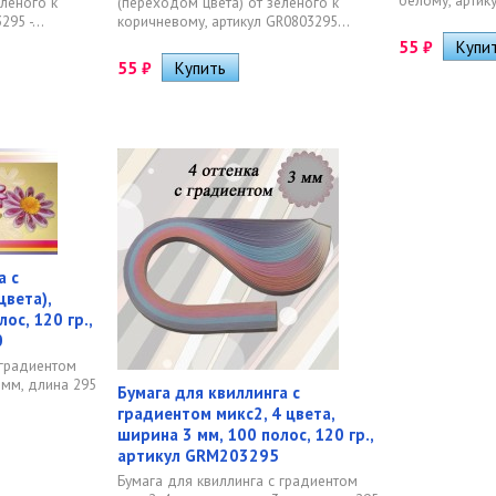
белому, артику
елёного к
(переходом цвета) от зелёного к
95 -...
коричневому, артикул GR0803295...
55
₽
55
₽
а с
цвета),
ос, 120 гр.,
0
 градиентом
3 мм, длина 295
Бумага для квиллинга с
градиентом микс2, 4 цвета,
ширина 3 мм, 100 полос, 120 гр.,
артикул GRM203295
Бумага для квиллинга с градиентом