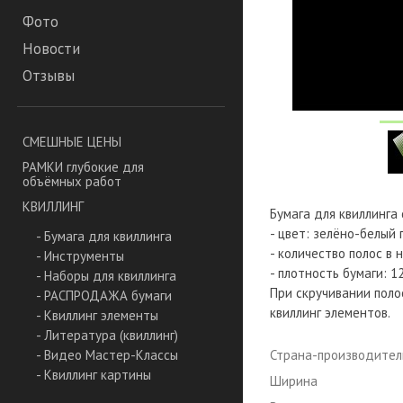
Фото
Новости
Отзывы
СМЕШНЫЕ ЦЕНЫ
РАМКИ глубокие для
объёмных работ
КВИЛЛИНГ
Бумага для квиллинга
- цвет: зелёно-белый г
- Бумага для квиллинга
- количество полос в 
- Инструменты
- плотность бумаги: 12
- Наборы для квиллинга
При скручивании поло
- РАСПРОДАЖА бумаги
квиллинг элементов.
- Квиллинг элементы
- Литература (квиллинг)
Страна-производител
- Видео Мастер-Классы
- Квиллинг картины
Ширина