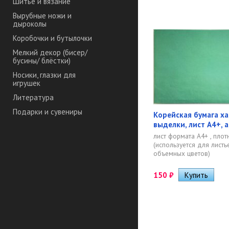
Шитье и вязание
Вырубные ножи и
дыроколы
Коробочки и бутылочки
Мелкий декор (бисер/
бусины/ блёстки)
Носики, глазки для
игрушек
Литература
Подарки и сувениры
Корейская бумага х
выделки, лист А4+, а
лист формата А4+ , плотн
(используется для листье
объемных цветов)
150
₽