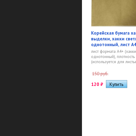
Корейская бумага х
выделки, хакки све
однотонный, лист А4
лист формата А4+ (хакк
однотонный), плотность 
(используется для листье
150 руб.
120
₽