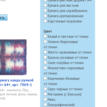
Бумага цветная, формат А4
Бумага для листьев
Бумага для скрапбукинга
Бумага крепированная
Картонные подложки
Цвет
Белый и светлые оттенки
Зелено-бирюзовые
оттенки
Желто-оранжевые оттенки
Красно-розовые оттенки
Сине-голубые оттенки
Фиолетово-сиреневые
оттенки
Коричнево-бежевые
умага ханди ручной
оттенки
ст А4+, арт. 7069-1
Серо-черные оттенки
4+ , плотность 70гр.,
для листьев, фона, перьев,
Металлик (с блеском)
тов)
Микс
Голографический