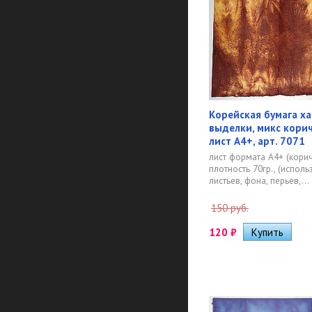
Корейская бумага х
выделки, микс кори
лист А4+, арт. 7071
лист формата А4+ (кори
плотность 70гр., (исполь
листьев, фона, перьев,...
150 руб.
120
₽