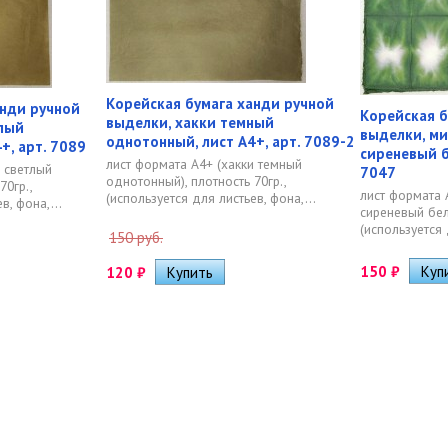
Корейская бумага ханди ручной
анди ручной
Корейская б
выделки, хакки темный
тлый
выделки, ми
однотонный, лист А4+, арт. 7089-2
+, арт. 7089
сиреневый б
лист формата А4+ (хакки темный
и светлый
7047
однотонный), плотность 70гр.,
70гр.,
лист формата 
(используется для листьев, фона,...
в, фона,...
сиреневый белы
(используется 
150 руб.
150
₽
120
₽