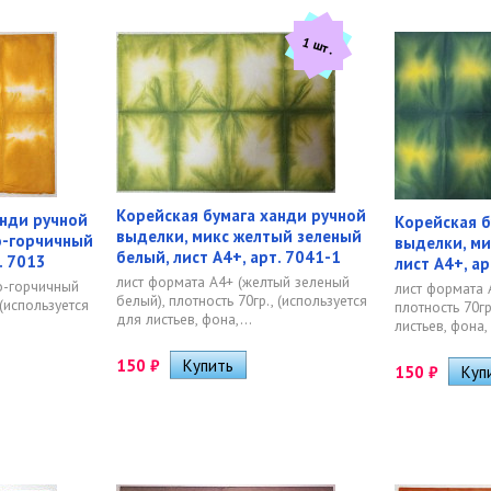
1 шт.
Корейская бумага ханди ручной
анди ручной
Корейская б
выделки, микс желтый зеленый
о-горчичный
выделки, ми
белый, лист А4+, арт. 7041-1
. 7013
лист А4+, ар
лист формата А4+ (желтый зеленый
о-горчичный
лист формата 
белый), плотность 70гр., (используется
 (используется
плотность 70гр
для листьев, фона,...
листьев, фона, 
150
₽
150
₽