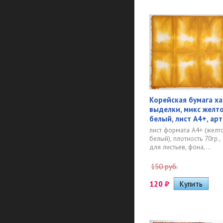
Корейская бумага х
выделки, микс желт
белый, лист А4+, арт
лист формата А4+ (желт
белый), плотность 70гр.,
для листьев, фона,...
150 руб.
120
₽