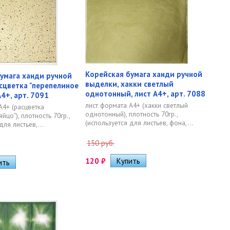
Корейская бумага ханди ручной
умага ханди ручной
выделки, хакки светлый
сцветка "перепелиное
однотонный, лист А4+, арт. 7088
А4+, арт. 7091
лист формата А4+ (хакки светлый
А4+ (расцветка
однотонный), плотность 70гр.,
йцо"), плотность 70гр.,
(используется для листьев, фона,...
для листьев,...
150 руб.
120
₽