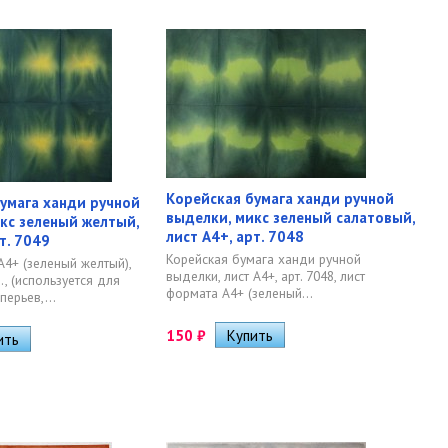
Корейская бумага ханди ручной
умага ханди ручной
выделки, микс зеленый салатовый,
кс зеленый желтый,
лист А4+, арт. 7048
т. 7049
​Корейская бумага ханди ручной
А4+ (зеленый желтый),
выделки, лист А4+, арт. 7048, лист
., (используется для
формата А4+ (зеленый...
перьев,...
150
₽