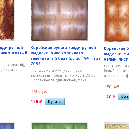
анди ручной
Корейская бумага ханди ручной
Корейская б
чнево-желтый,
выделки, микс коричнево-
выделки, ми
зеленоватый белый, лист А4+, арт.
белый, лист 
7053
чнево-желтый),
лист формата 
зуется для
лист формата А4+ (коричнево-
белый), плотно
зеленоватый белый), плотность 70гр.,
для листьев, ф
(используется для листьев, фона,...
150 руб.
150 руб.
120
₽
120
₽