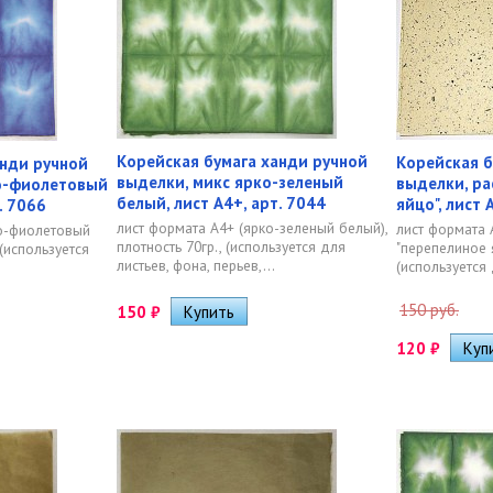
Корейская бумага ханди ручной
Корейская б
анди ручной
выделки, микс ярко-зеленый
выделки, ра
о-фиолетовый
белый, лист А4+, арт. 7044
яйцо", лист 
. 7066
лист формата А4+ (ярко-зеленый белый),
лист формата 
но-фиолетовый
плотность 70гр., (используется для
"перепелиное я
 (используется
листьев, фона, перьев,...
(используется 
150 руб.
150
₽
120
₽