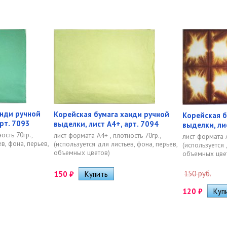
анди ручной
Корейская бумага ханди ручной
Корейская б
рт. 7093
выделки, лист А4+, арт. 7094
выделки, ли
ость 70гр.,
лист формата А4+ , плотность 70гр.,
лист формата А
в, фона, перьев,
(используется для листьев, фона, перьев,
(используется 
объемных цветов)
объемных цве
150 руб.
150
₽
120
₽