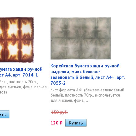
Корейская бумага ханди ручной
умага ханди ручной
выделки, микс бежево-
ст А4, арт. 7014-1
зеленоватый белый, лист А4+, арт.
4+ , плотность 70гр.,
7053-2
для листьев, фона, перьев,
лист формата А4+ (бежево-зеленоватый
тов)
белый), плотность 70гр., (используется
для листьев, фона,...
150 руб.
120
₽