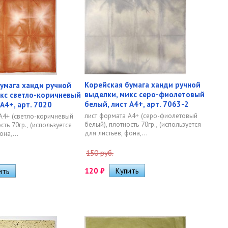
Корейская бумага ханди ручной
умага ханди ручной
выделки, микс серо-фиолетовый
кс светло-коричневый
белый, лист А4+, арт. 7063-2
А4+, арт. 7020
лист формата А4+ (серо-фиолетовый
А4+ (светло-коричневый
белый), плотность 70гр., (используется
сть 70гр., (используется
для листьев, фона,...
она,...
150 руб.
120
₽