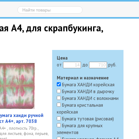
ая А4, для скрапбукинга,
Цена
от
до
руб.
Материал и назначение
Бумага ХАНДИ корейская
Бумага ХАНДИ в дырочку
Бумага ХАНДИ с волокнами
Бумага кристальная
корейская
умага ханди ручной
Бумага тутовая (рисовая)
ст А4+, арт. 7038
Бумага для крупных
4+ , плотность 70гр.,
элементов
для листьев, фона, перьев,
тов)