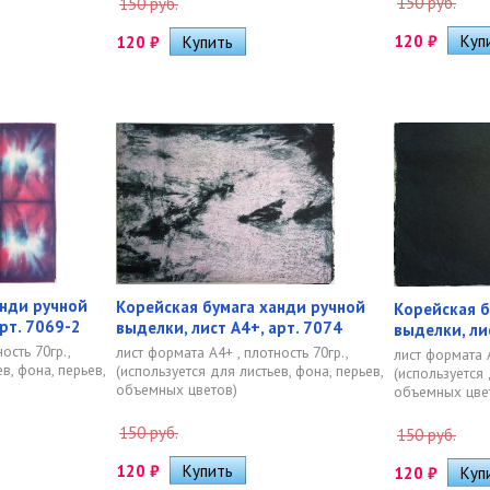
150 руб.
150 руб.
120
₽
120
₽
анди ручной
Корейская бумага ханди ручной
Корейская б
рт. 7069-2
выделки, лист А4+, арт. 7074
выделки, ли
ость 70гр.,
лист формата А4+ , плотность 70гр.,
лист формата А
в, фона, перьев,
(используется для листьев, фона, перьев,
(используется 
объемных цветов)
объемных цве
150 руб.
150 руб.
120
₽
120
₽