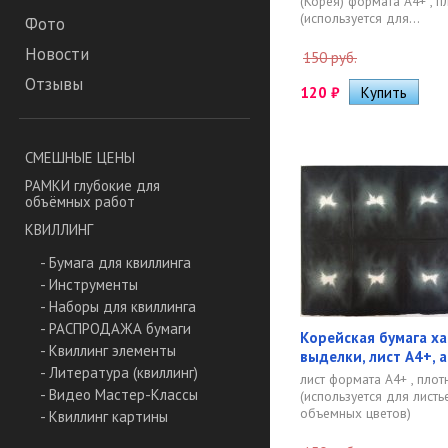
(Корея) формата А4+ , пл
(используется для...
Фото
Новости
150 руб.
Отзывы
120
₽
СМЕШНЫЕ ЦЕНЫ
РАМКИ глубокие для
объёмных работ
КВИЛЛИНГ
- Бумага для квиллинга
- Инструменты
- Наборы для квиллинга
- РАСПРОДАЖА бумаги
Корейская бумага х
- Квиллинг элементы
выделки, лист А4+, а
- Литература (квиллинг)
лист формата А4+ , плотн
- Видео Мастер-Классы
(используется для листье
объемных цветов)
- Квиллинг картины