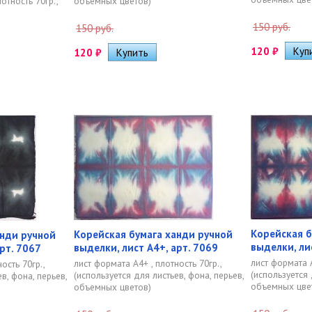
отность 70гр.,
объемных цветов)
150 руб.
150 руб.
120
₽
120
₽
Корейская б
Корейская бумага ханди ручной
анди ручной
выделки, ли
выделки, лист А4+, арт. 7069
рт. 7067
лист формата А
лист формата А4+ , плотность 70гр.,
ость 70гр.,
(используется 
(используется для листьев, фона, перьев,
в, фона, перьев,
объемных цве
объемных цветов)