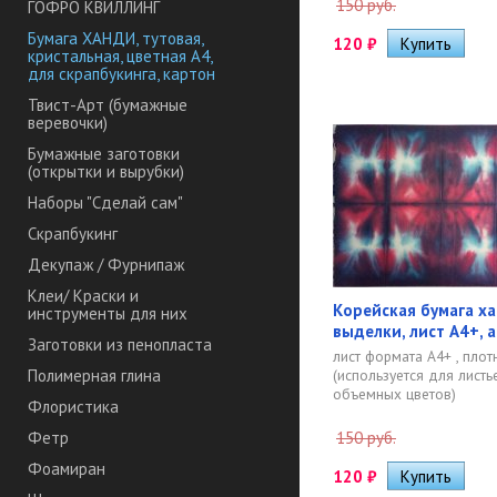
150 руб.
ГОФРО КВИЛЛИНГ
Бумага ХАНДИ, тутовая,
120
₽
кристальная, цветная А4,
для скрапбукинга, картон
Твист-Арт (бумажные
веревочки)
Бумажные заготовки
(открытки и вырубки)
Наборы "Сделай сам"
Скрапбукинг
Декупаж / Фурнипаж
Клеи/ Краски и
Корейская бумага х
инструменты для них
выделки, лист А4+, а
Заготовки из пенопласта
лист формата А4+ , плотн
(используется для листье
Полимерная глина
объемных цветов)
Флористика
150 руб.
Фетр
Фоамиран
120
₽