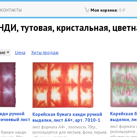
КОНТАКТЫ
Моя корзина:
0
₽
ДИ, тутовая, кристальная, цветн
ние
Цена
Хиты продаж
анди ручной
Корейская б
Корейская бумага ханди ручной
ричневый лист
выделки, ли
выделки, лист А4+, арт. 7010-1
лист формата А
лист формата А4+ , плотность 70гр.,
(используется 
 бумаги ханди
(используется для листьев, фона, перьев,
объемных цве