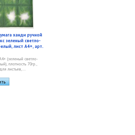
умага ханди ручной
кс зеленый светло-
елый, лист А4+, арт.
А4+ (зеленый светло-
й), плотность 70гр.,
для листьев,...