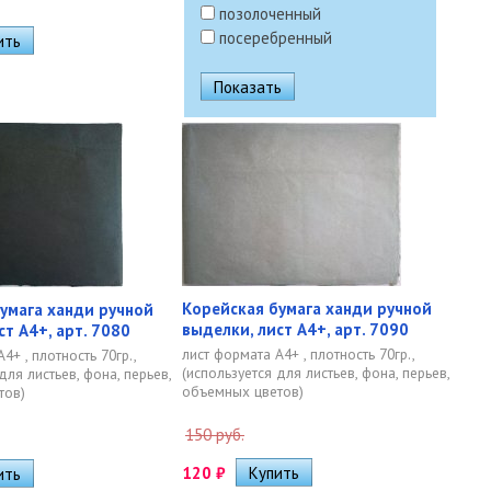
позолоченный
посеребренный
Корейская бумага ханди ручной
умага ханди ручной
выделки, лист А4+, арт. 7090
ст А4+, арт. 7080
лист формата А4+ , плотность 70гр.,
4+ , плотность 70гр.,
(используется для листьев, фона, перьев,
для листьев, фона, перьев,
объемных цветов)
тов)
150 руб.
120
₽