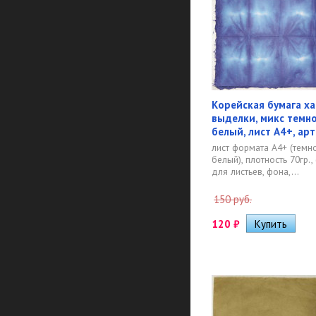
Корейская бумага х
выделки, микс темн
белый, лист А4+, арт
лист формата А4+ (тем
белый), плотность 70гр.,
для листьев, фона,...
150 руб.
120
₽