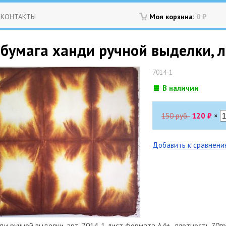
КОНТАКТЫ
Моя корзина:
0
₽
бумага ханди ручной выделки, ли
7014-1
В наличии
150 руб.
120
₽
×
Добавить к сравнен
и ручной выделки, арт. 7014-1, лист формата А4+ , плотность 70гр.