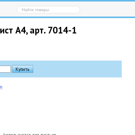
ст А4, арт. 7014-1
ию
, (используется для листьев,