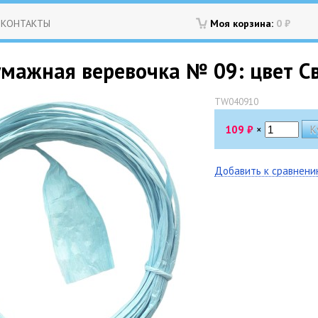
КОНТАКТЫ
Моя корзина:
0
₽
мажная веревочка № 09: цвет Св
TW040910
109
₽
×
Добавить к сравнен