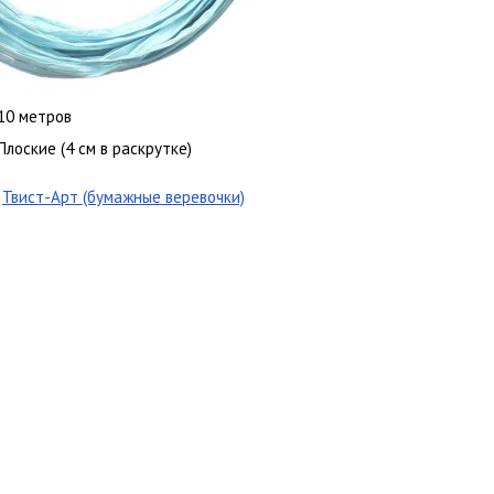
10 метров
Плоские (4 см в раскрутке)
Твист-Арт (бумажные веревочки)