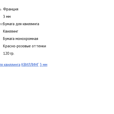
ь
Франция
3 мм
ие
Бумага для квиллинга
Квиллинг
Бумага монохромная
Красно-розовые оттенки
120 гр.
ля квиллинга
КВИЛЛИНГ
3 мм