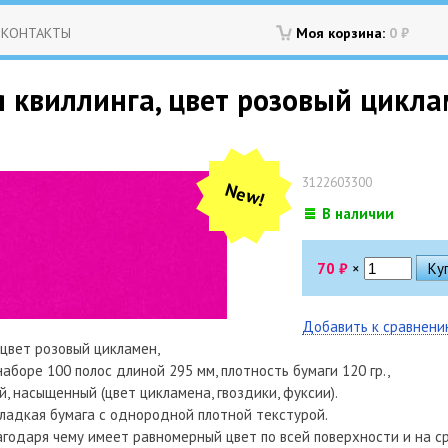
КОНТАКТЫ
Моя корзина:
0
₽
 квиллинга, цвет розовый цикла
3122603300
New!
В наличии
70
₽
×
Добавить к сравнен
 цвет розовый цикламен,
наборе 100 полос длиной 295 мм, плотность бумаги 120 гр.,
, насыщенный (цвет цикламена, гвоздики, фуксии).
ладкая бумага с однородной плотной текстурой.
агодаря чему имеет равномерный цвет по всей поверхности и на ср