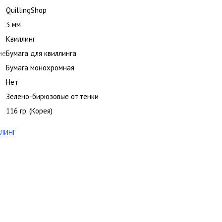
QuillingShop
3 мм
Квиллинг
ие
Бумага для квиллинга
Бумага монохромная
Нет
Зелено-бирюзовые оттенки
116 гр. (Корея)
ЛИНГ