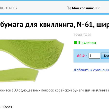
КОНТАКТЫ
Моя корзина:
0
₽
бумага для квиллинга, N-61, ши
35N6103270
В наличии
60
₽
×
Добавить к сравнен
жится 100 одноцветных полосок корейской бумаги для квиллинга (
ь
Корея