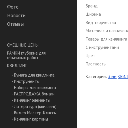
Бренд
Фото
Ширина
Новости
Вид творчества
Отзывы
Материал и назначен
Товары для квиллинга
СМЕШНЫЕ ЦЕНЫ
С инструментами
РАМКИ глубокие для
Цвет
объёмных работ
Плотность
КВИЛЛИНГ
- Бумага для квиллинга
Категории:
3 мм
КВИЛ
- Инструменты
- Наборы для квиллинга
- РАСПРОДАЖА бумаги
- Квиллинг элементы
- Литература (квиллинг)
- Видео Мастер-Классы
- Квиллинг картины