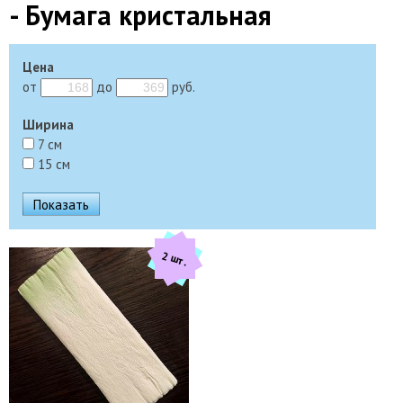
- Бумага кристальная
Цена
от
до
руб.
Ширина
7 см
15 см
2 шт.