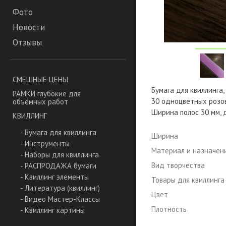
Фото
Новости
Отзывы
СМЕШНЫЕ ЦЕНЫ
Бумага для квиллинга,
РАМКИ глубокие для
30 одноцветных розов
объёмных работ
Ширина полос 30 мм, 
КВИЛЛИНГ
- Бумага для квиллинга
Ширина
- Инструменты
Материал и назначен
- Наборы для квиллинга
Вид творчества
- РАСПРОДАЖА бумаги
- Квиллинг элементы
Товары для квиллинга
- Литература (квиллинг)
Цвет
- Видео Мастер-Классы
Плотность
- Квиллинг картины