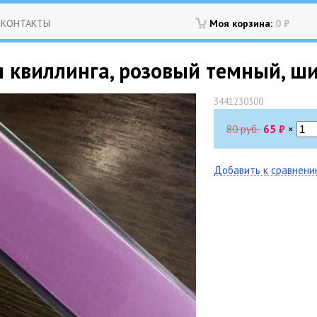
КОНТАКТЫ
Моя корзина:
0
₽
 квиллинга, розовый темный, шир
3441230300
80 руб.
65
₽
×
Добавить к сравнен