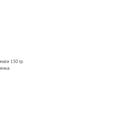
аги 130 гр.
тенка