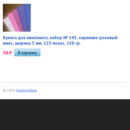
Бумага для квиллинга, набор № 143, сиренево-розовый
микс, ширина 3 мм, 125 полос, 130 гр.
50
₽
© 2026
QuillingShop