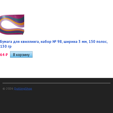
Бумага для квиллинга, набор № 98, ширина 3 мм, 150 полос,
130 гр
64
₽
© 2026
QuillingShop