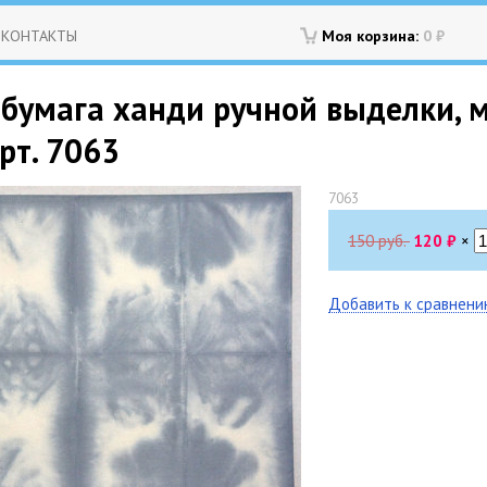
КОНТАКТЫ
Моя корзина:
0
₽
 бумага ханди ручной выделки, 
арт. 7063
7063
150 руб.
120
₽
×
Добавить к сравнен