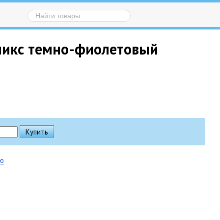
 микс темно-фиолетовый
ию