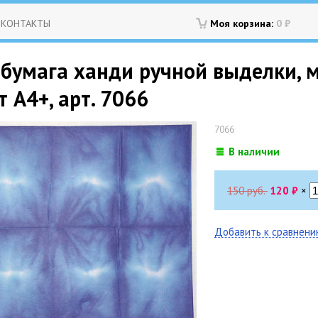
КОНТАКТЫ
Моя корзина:
0
₽
 бумага ханди ручной выделки,
т А4+, арт. 7066
7066
В наличии
150 руб.
120
₽
×
Добавить к сравнен