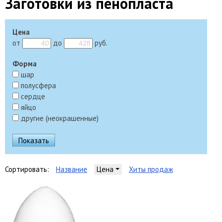
Заготовки из пенопласта
Цена
от
до
руб.
Форма
шар
полусфера
сердце
яйцо
другие (неокрашенные)
Сортировать:
Название
Цена
Хиты продаж