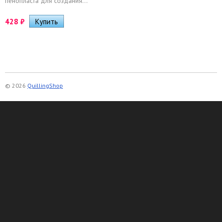
пенопласта для создания...
428
₽
© 2026
QuillingShop