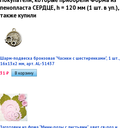
пенопласта СЕРДЦЕ, h = 120 мм (1 шт. в уп.),
также купили
Шарм-подвеска бронзовая "Часики с шестиренками", 1 шт.,
16х13х2 мм, арт. AL-51437
31
₽
Заготовки из фома "Мини-розы с листьями", цвет св-роз и