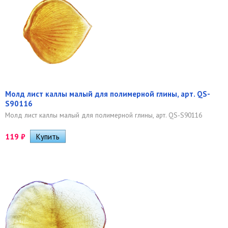
Молд лист каллы малый для полимерной глины, арт. QS-
S90116
Молд лист каллы малый для полимерной глины, арт. QS-S90116
119
₽