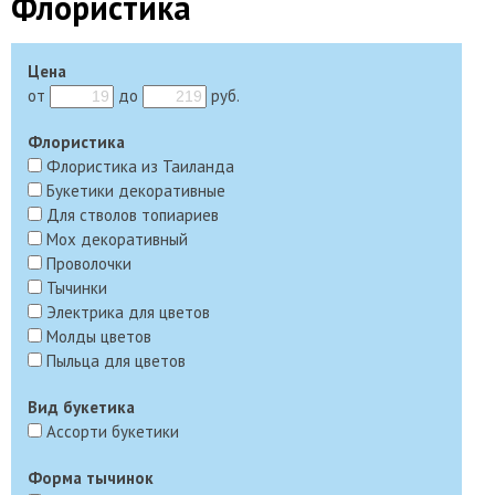
Флористика
Цена
от
до
руб.
Флористика
Флористика из Таиланда
Букетики декоративные
Для стволов топиариев
Мох декоративный
Проволочки
Тычинки
Электрика для цветов
Молды цветов
Пыльца для цветов
Вид букетика
Ассорти букетики
Форма тычинок