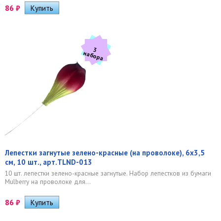
86
₽
3
а
б
о
р
н
а
Лепестки загнутые зелено-красные (на проволоке), 6х3,5
см, 10 шт., арт.TLND-013
10 шт. лепестки зелено-красные загнутые. Набор лепестков из бумаги
Mulberry на проволоке для...
86
₽