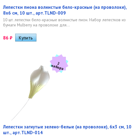
Лепестки пиона волнистые бело-красные (на проволоке),
8х6 см, 10 шт., арт.TLND-009
10 шт. лепестки бело-красные волнистые пион. Набор лепестков из
бумаги Mulberry на проволоке для...
86
₽
2
а
б
о
р
н
а
Лепестки загнутые зелено-белые (на проволоке), 6х3 см, 10
шт., арт.TLND-014