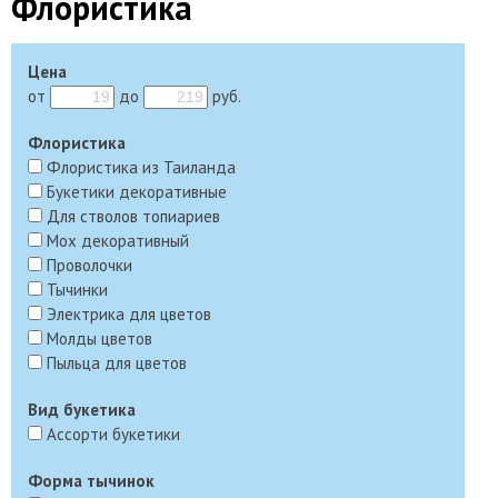
Флористика
Цена
от
до
руб.
Флористика
Флористика из Таиланда
Букетики декоративные
Для стволов топиариев
Мох декоративный
Проволочки
Тычинки
Электрика для цветов
Молды цветов
Пыльца для цветов
Вид букетика
Ассорти букетики
Форма тычинок