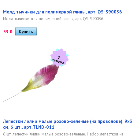
Молд тычинки для полимерной глины, арт. QS-S90036
Молд тычинки для полимерной глины, арт. QS-S90036
53
₽
2
а
б
о
р
н
а
Лепестки лилии малые розово-зеленые (на проволоке), 9х3
см, 6 шт., арт.TLND-011
6 шт. лепестки лилии малые розово-зеленые. Набор лепестков из