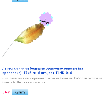
2
а
б
о
р
н
а
Лепестки лилии большие оранжево-зеленые (на
проволоке), 13х6 см, 6 шт., арт.TLND-016
6 шт. лепестки лилии оранжево-зеленые большие. Набор лепестков из
бумаги Mulberry на проволоке...
54
₽