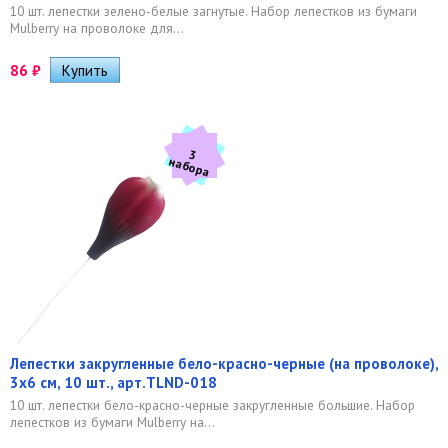
10 шт. лепестки зелено-белые загнутые. Набор лепестков из бумаги
Mulberry на проволоке для...
86
₽
3
а
б
о
р
н
а
Лепестки закругленные бело-красно-черные (на проволоке),
3х6 см, 10 шт., арт.TLND-018
10 шт. лепестки бело-красно-черные закругленные большие. Набор
лепестков из бумаги Mulberry на...