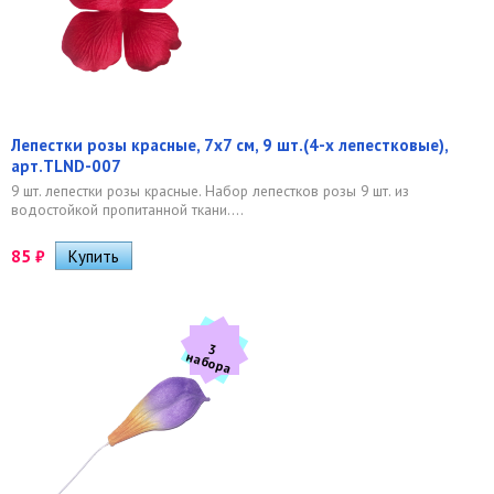
Лепестки розы красные, 7х7 см, 9 шт.(4-х лепестковые),
арт.TLND-007
9 шт. лепестки розы красные. Набор лепестков розы 9 шт. из
водостойкой пропитанной ткани....
85
₽
3
а
б
о
р
н
а