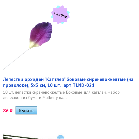
1 набор
Лепестки орхидеи "Каттлея" боковые сиренево-желтые (на
проволоке), 5х3 см, 10 шт., арт.TLND-021
10 шт. лепестки сиренево-желтые Боковые для каттлеи. Набор
лепестков из бумаги Mulberry на...
86
₽