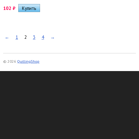
102
₽
←
1
2
3
4
→
© 2026
QuillingShop