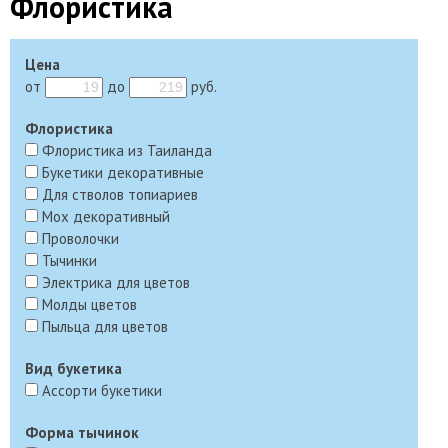
Флористика
Цена
от
до
руб.
Флористика
Флористика из Таиланда
Букетики декоративные
Для стволов топиариев
Мох декоративный
Проволочки
Тычинки
Электрика для цветов
Молды цветов
Пыльца для цветов
Вид букетика
Ассорти букетики
Форма тычинок