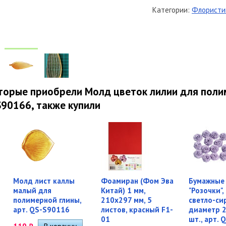
Категории:
Флористи
оторые приобрели Молд цветок лилии для пол
-S90166, также купили
Молд лист каллы
Фоамиран (Фом Эва
Бумажные
малый для
Китай) 1 мм,
"Розочки",
полимерной глины,
210х297 мм, 5
светло-си
арт. QS-S90116
листов, красный F1-
диаметр 2
01
шт., арт. 