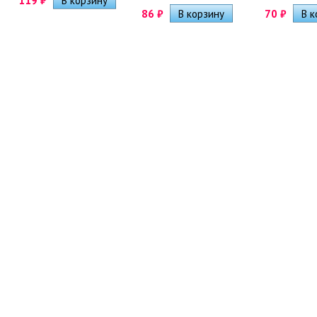
119
₽
86
₽
70
₽