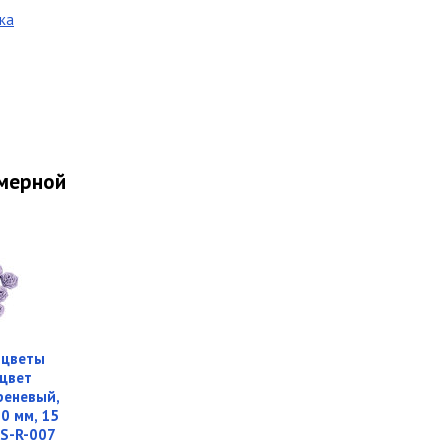
ка
имерной
 цветы
 цвет
реневый,
0 мм, 15
QS-R-007