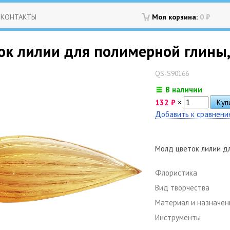
КОНТАКТЫ
Моя корзина:
0
₽
ок лилии для полимерной глины,
QS-S90166
В наличии
132
₽
×
Добавить к сравнен
Молд цветок лилии д
Флористика
Вид творчества
Материал и назначен
Инструменты