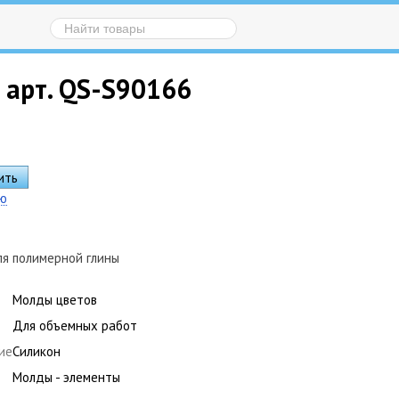
 арт. QS-S90166
ию
ля полимерной глины
Молды цветов
Для объемных работ
ие
Силикон
Молды - элементы