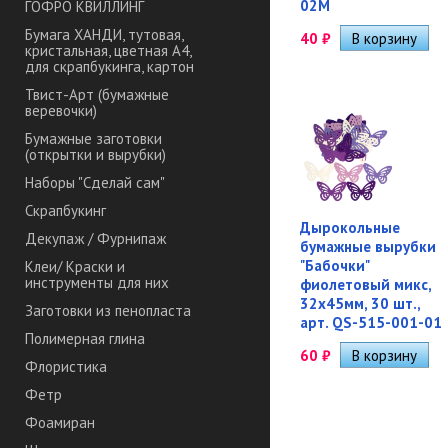
02M
ГОФРО КВИЛЛИНГ
Бумага ХАНДИ, тутовая,
40
₽
кристальная, цветная А4,
для скрапбукинга, картон
Твист-Арт (бумажные
веревочки)
Бумажные заготовки
(открытки и вырубки)
Наборы "Сделай сам"
Скрапбукинг
Дырокольные
Декупаж / Фурнипаж
бумажные вырубки
"Бабочки"
Клеи/ Краски и
инструменты для них
фиолетовый микс,
32х45мм, 30 шт.,
Заготовки из пенопласта
арт. QS-515-001-01
Полимерная глина
60
₽
Флористика
Фетр
Фоамиран