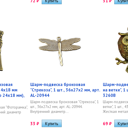
72
₽
31
₽
нзовая
Шарм-подвеска бронзовая
Шарм-подве
 24х18 мм
"Стрекоза", 1 шт., 36х27х2 мм, арт.
на ветке", 1 
 24х18 мм),
AL-20944
3260B
Шарм-подвеска бронзовая "Стрекоза", 1
Шарм-подвеск
шт., 36х27х2 мм, арт. AL-20944.
ветке", 1 шт., 
ая "Фоторамка",
Внутренний диаметр...
Жесткая метал
нний диаметр
33
₽
69
₽