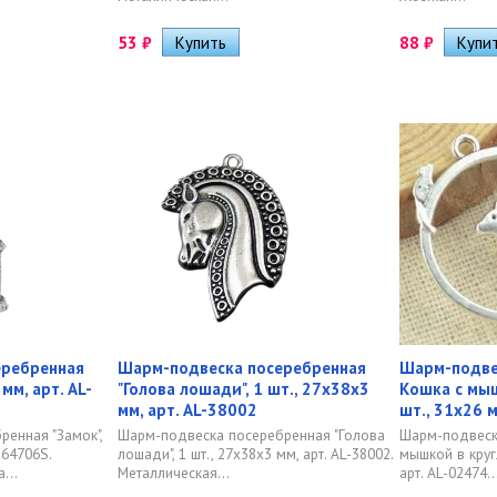
53
₽
88
₽
еребренная
Шарм-подвеска посеребренная
Шарм-подвес
 мм, арт. AL-
"Голова лошади", 1 шт., 27х38х3
Кошка с мыш
мм, арт. AL-38002
шт., 31х26 м
енная "Замок",
Шарм-подвеска посеребренная "Голова
Шарм-подвеска
364706S.
лошади", 1 шт., 27х38х3 мм, арт. AL-38002.
мышкой в кругл
...
Металлическая...
арт. AL-02474..