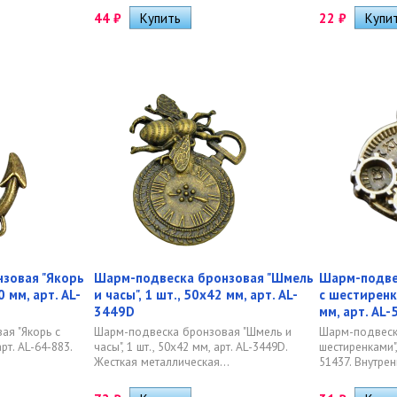
44
₽
22
₽
зовая "Якорь
Шарм-подвеска бронзовая "Шмель
Шарм-подве
0 мм, арт. AL-
и часы", 1 шт., 50х42 мм, арт. AL-
с шестиренк
3449D
мм, арт. AL
ая "Якорь с
Шарм-подвеска бронзовая "Шмель и
Шарм-подвеска
арт. AL-64-883.
часы", 1 шт., 50х42 мм, арт. AL-3449D.
шестиренками",
Жесткая металлическая...
51437. Внутрен