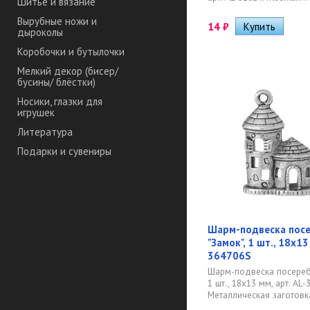
Шитье и вязание
Вырубные ножи и
14
₽
дыроколы
Коробочки и бутылочки
Мелкий декор (бисер/
бусины/ блёстки)
Носики, глазки для
игрушек
Литература
Подарки и сувениры
Шарм-подвеска пос
"Замок", 1 шт., 18х13
364706S
Шарм-подвеска посеребр
1 шт., 18х13 мм, арт. AL-
Металлическая заготовка