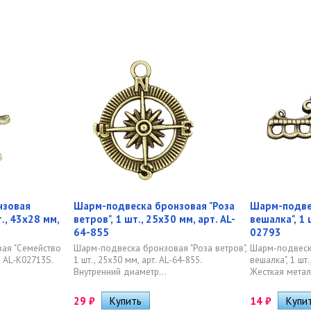
нзовая
Шарм-подвеска бронзовая "Роза
Шарм-подвес
т., 43х28 мм,
ветров", 1 шт., 25х30 мм, арт. AL-
вешалка", 1 
64-855
02793
ая "Семейство
Шарм-подвеска бронзовая "Роза ветров",
Шарм-подвеск
т. AL-K02713S.
1 шт., 25х30 мм, арт. AL-64-855.
вешалка", 1 шт.
Внутренний диаметр...
Жесткая метал
29
₽
14
₽