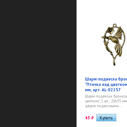
Шарм-подвеска бро
"Птичка над цветком"
мм, арт. AL-02257
Шарм-подвеска бронзов
цветком", 1 шт., 20х35 мм
двумя подвесными...
43
₽