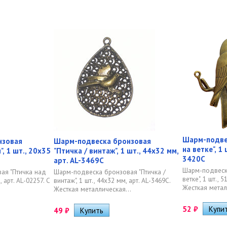
Шарм-подве
нзовая
Шарм-подвеска бронзовая
на ветке", 1 
, 1 шт., 20х35
"Птичка / винтаж", 1 шт., 44х32 мм,
3420C
арт. AL-3469С
Шарм-подвеск
ая "Птичка над
Шарм-подвеска бронзовая "Птичка /
ветке", 1 шт., 
, арт. AL-02257. С
винтаж", 1 шт., 44х32 мм, арт. AL-3469С.
Жесткая метал
Жесткая металлическая...
52
₽
49
₽