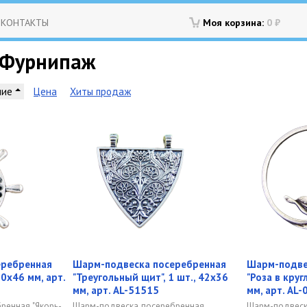
КОНТАКТЫ
Моя корзина:
0
₽
 Фурнипаж
ние
Цена
Хиты продаж
еребренная
Шарм-подвеска посеребренная
Шарм-подве
50х46 мм, арт.
"Треугольный щит", 1 шт., 42х36
"Роза в круг
мм, арт. AL-51515
мм, арт. AL
ренная "Якорь-
Шарм-подвеска посеребренная
Шарм-подвеск