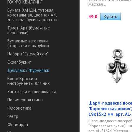
ГОФРО КВИЛЛИНГ
Жесткая...
Бумага ХАНДИ, тутовая,
кристальная, цветная А4,
49
₽
для скрапбукинга, картон
Твист-Арт (бумажные
веревочки)
Бумажные заготовки
(открытки и вырубки)
Наборы "Сделай сам"
Скрапбукинг
Декупаж / Фурнипаж
Клеи/ Краски и
инструменты для них
Заготовки из пенопласта
Полимерная глина
Шарм-подвеска пос
Флористика
"Королевская лилия",
19х15х2 мм, арт. AL
Фетр
Шарм-подвеска посере
Фоамиран
"Королевская лилия", 1 ш
арт. AL-51624. Жесткая...