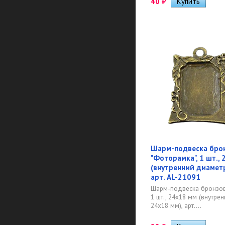
40
₽
Шарм-подвеска бро
"Фоторамка", 1 шт.,
(внутренний диаметр
арт. AL-21091
Шарм-подвеска бронзов
1 шт., 24х18 мм (внутре
24х18 мм), арт....