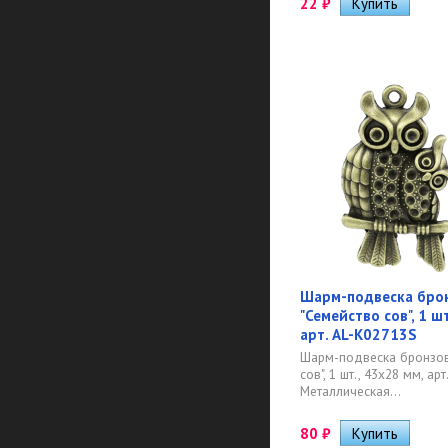
22
₽
Шарм-подвеска бро
"Семейство сов", 1 ш
арт. AL-K02713S
Шарм-подвеска бронзов
сов", 1 шт., 43х28 мм, ар
Металлическая...
80
₽