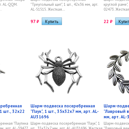
рт. AL-QQM.
"Треугольный щит", 1 шт., 42х36 мм, арт.
круглой раме", 
.
AL-51515. Жесткая...
02473. Жесткая
97
₽
22
₽
еребренная
Шарм-подвеска посеребренная
Шарм-подве
 1 шт., 32х22
"Паук", 1 шт., 35х32х7 мм, арт. AL-
"Лавровый в
AU31696
мм, арт. AL
ренная "Паутина
Шарм-подвеска посеребренная "Паук", 1
Шарм-подвеск
мм, арт. AL-39477.
шт., 35х32х7 мм, арт. AL-AU31696. Жесткая
"Лавровый вено