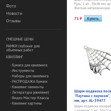
Руль", 1 шт., 50х46 мм, а
Фото
Жесткая металлическая..
Новости
71
₽
Отзывы
СМЕШНЫЕ ЦЕНЫ
РАМКИ глубокие для
объёмных работ
КВИЛЛИНГ
- Бумага для квиллинга
- Инструменты
- Наборы для квиллинга
- РАСПРОДАЖА бумаги
- Квиллинг элементы
Шарм-подвеска пос
- Литература (квиллинг)
"Паутина с паучком",
- Видео Мастер-Классы
мм, арт. AL-39477
- Квиллинг картины
Шарм-подвеска посереб
с паучком", 1 шт., 32х22 