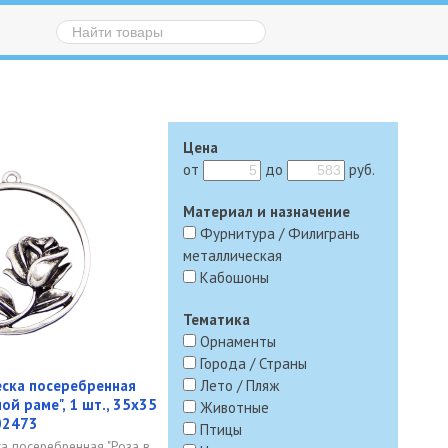
Цена
от
до
руб.
Материал и назначение
Фурнитура / Филигрань
металлическая
Кабошоны
Тематика
Орнаменты
Города / Страны
ска посеребренная
Лето / Пляж
лой раме", 1 шт., 35х35
Животные
-02473
Птицы
а посеребренная "Роза в