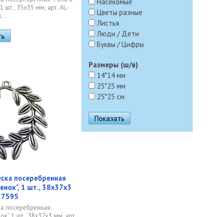
Насекомые
1 шт., 35х35 мм, арт. AL-
Цветы разные
...
Листья
Люди / Дети
Буквы / Цифры
Размеры (ш/в)
14*14 мм
25*25 мм
25*25 см
ска посеребренная
енок", 1 шт., 38х37х3
-37595
а посеребренная
к", 1 шт., 38х37х3 мм, арт.