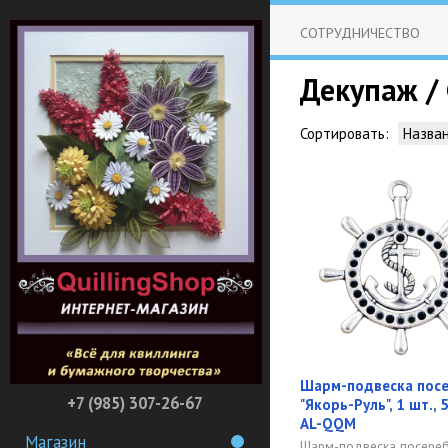
СОТРУДНИЧЕСТВО
Декупаж /
Сортировать:
Назва
Шарм-подвеска пос
+7 (985) 307-26-67
"Якорь-Руль", 1 шт., 
AL-QQM
Магазин
Шарм-подвеска посереб