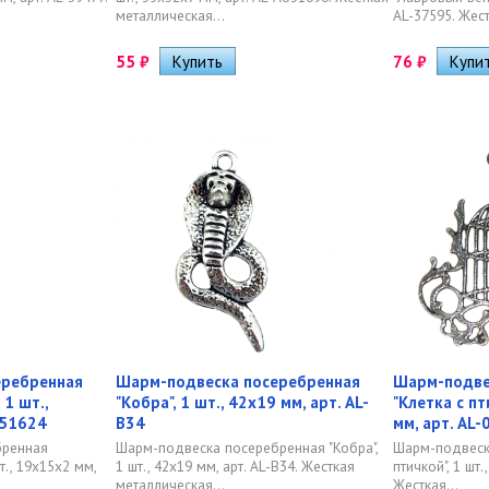
металлическая...
AL-37595. Жест
55
₽
76
₽
еребренная
Шарм-подвеска посеребренная
Шарм-подве
 1 шт.,
"Кобра", 1 шт., 42х19 мм, арт. AL-
"Клетка с пт
-51624
B34
мм, арт. AL
бренная
Шарм-подвеска посеребренная "Кобра",
Шарм-подвеска
т., 19х15х2 мм,
1 шт., 42х19 мм, арт. AL-B34. Жесткая
птичкой", 1 шт.
металлическая...
Жесткая...