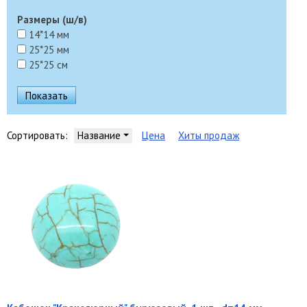
Размеры (ш/в)
14*14 мм
25*25 мм
25*25 см
Сортировать:
Название
Цена
Хиты продаж